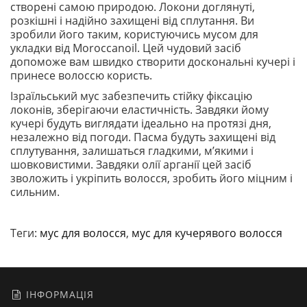
створені самою природою. Локони доглянуті,
розкішні і надійно захищені від сплутання. Ви
зробили його таким, користуючись мусом для
укладки від Moroccanoil. Цей чудовий засіб
допоможе вам швидко створити доскональні кучері і
принесе волоссю користь.
Ізраїльський мус забезпечить стійку фіксацію
локонів, зберігаючи еластичність. Завдяки йому
кучері будуть виглядати ідеально на протязі дня,
незалежно від погоди. Пасма будуть захищені від
сплутування, залишаться гладкими, м’якими і
шовковистими. Завдяки олії арганії цей засіб
зволожить і укріпить волосся, зробить його міцним і
сильним.
Теги:
мус для волосся
,
мус для кучерявого волосся
ІНФОРМАЦІЯ