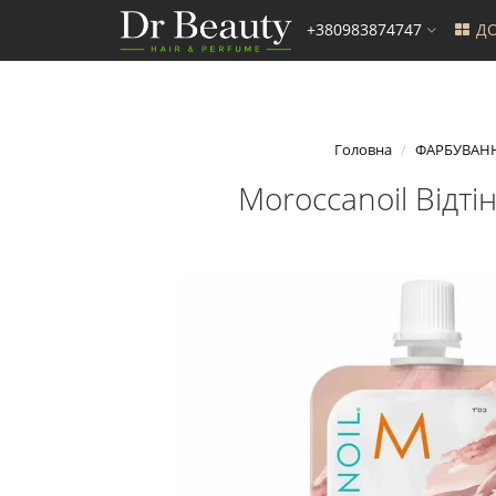
+380983874747
ДО
Головна
ФАРБУВАН
Moroccanoil Відті