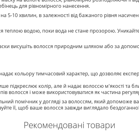
ебінець для рівномірного нанесення.
 на 5-10 хвилин, в залежності від бажаного рівня насиче
ся теплою водою, поки вода не стане прозорою. Уникайте
маски висушіть волосся природним шляхом або за допом
а надає кольору тимчасовий характер, що дозволяє експер
ише підкреслює колір, але й надає волоссю м'якості та бл
типів волосся і може використовуватися як частина регул
льний помічник у догляді за волоссям, який допоможе ва
уйте її, щоб ваше волосся завжди виглядало бездоганно
Рекомендовані товари