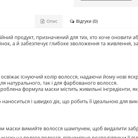
Опис
Відгуки (0)
йний продукт, призначений для тих, хто хоче оновити аб
інок, а й забезпечує глибоке зволоження та живлення, 
а освіжає існуючий колір волосся, надаючи йому нові яскр
ля натурального, так і для фарбованого волосся.
зроблена формула маски містить живильні інгредієнти, як
о наноситься і швидко діє, що робить її ідеальною для в
ям маски вимийте волосся шампунем, щоб видалити забру
у маску на вологе волосся, рівномірно розподіляючи її ві