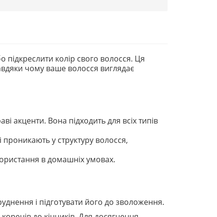
о підкреслити колір свого волосся. Ця
завдяки чому ваше волосся виглядає
аві акценти. Вона підходить для всіх типів
і проникають у структуру волосся,
икористання в домашніх умовах.
днення і підготувати його до зволоження.
д коренів до кінчиків. Для досягнення