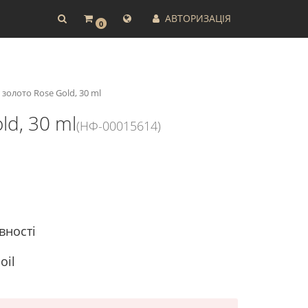
АВТОРИЗАЦІЯ
0
золото Rose Gold, 30 ml
ld, 30 ml
(НФ-00015614)
вності
oil