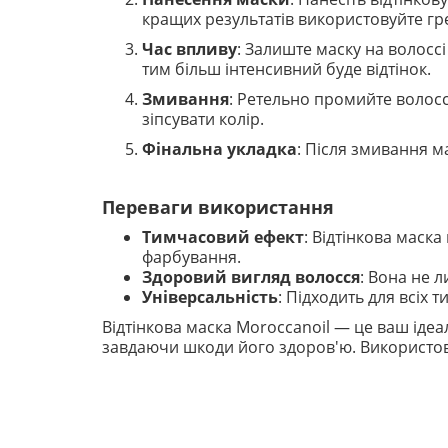
кращих результатів використовуйте гр
Час впливу
: Залиште маску на волоссі
тим більш інтенсивний буде відтінок.
Змивання
: Ретельно промийте волос
зіпсувати колір.
Фінальна укладка
: Після змивання 
Переваги використання
Тимчасовий ефект
: Відтінкова маск
фарбування.
Здоровий вигляд волосся
: Вона не л
Універсальність
: Підходить для всіх 
Відтінкова маска Moroccanoil — це ваш ідеа
завдаючи шкоди його здоров'ю. Використов