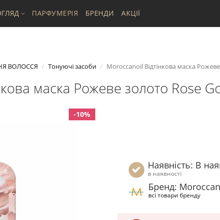
ГЛЯД
ПАРФУМЕРІЯ
БРЕНДИ
АКЦІЇ
НЯ ВОЛОССЯ
Тонуючі засоби
Moroccanoil Відтінкова маска Рожеве 
нкова маска Рожеве золото Rose Go
-10%
Наявність: В ная
в наявності
Бренд: Moroccan
всі товари бренду