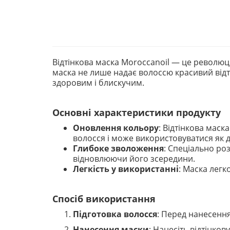
Відтінкова маска Moroccanoil — це революці
маска не лише надає волоссю красивий відт
здоровим і блискучим.
Основні характеристики продукту
Оновлення кольору
: Відтінкова маск
волосся і може використовуватися як д
Глибоке зволоження
: Спеціально ро
відновлюючи його зсередини.
Легкість у використанні
: Маска легк
Спосіб використання
Підготовка волосся
: Перед нанесенн
Нанесення маски
: Нанесіть відтінков