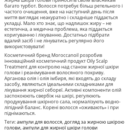
Жирна шкіра голови приносить своїм власникам
багато турбот. Волосся потребує більш ретельного і
частого очищення, вже на наступний день після
миття виглядає неакуратно і складніше піддається
укладці. Мало хто знає, що надлишок жиру – не
естетична, а медична проблема, яка піддається
коригуванню і лікуванню. Достатньо підібрати
вдалий засіб і не лінуватись регулярно його
використовувати!
Косметичний бренд Moroccanoil розробив
інноваційний косметичний продукт Oily Scalp
Treatment для контролю над станом жирної шкіри
голови і реанімування волосяного покриву.
Арганова олія і олія імбиря, які входять до складу
засобу, являються ідеальними складниками для
лікування жирної себореї. Активні компоненти олій
заспокоюють свербіж на шкірі, регулюють
продукування шкірного сала, нормалізують водно-
ліпідний баланс. Корені волосся «оживають» і при
піднімаються.
Теги:
ампули для волосся
,
догляд за жирною шкірою
голови
,
ампули для жирної шкіри голови