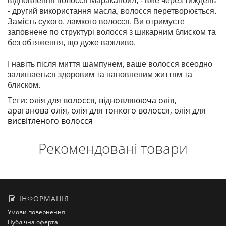
відновлення волосся Мараканойл, - вже через тиждень
- другий використання масла, волосся перетворюється.
Замість сухого, ламкого волосся, Ви отримуєте
заповнене по структурі волосся з шикарним блиском та
без обтяження, що дуже важливо.
І навіть після миття шампунем, ваше волосся всеодно
залишаеться здоровим та наповненим життям та
блиском.
Теги:
олія для волосся
,
відновляююча олія
,
араганова олія
,
олія для тонкого волосся
,
олія для
висвітленого волосся
Рекомендовані товари
ІНФОРМАЦІЯ
Умови повернення
Публічна оферта