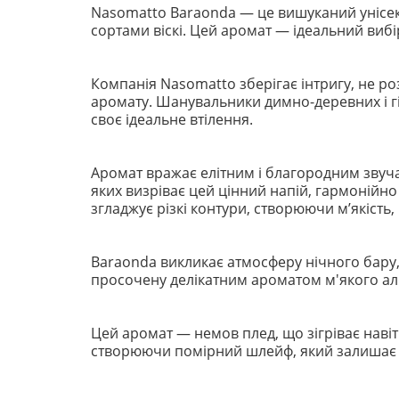
Nasomatto Baraonda — це вишуканий унісекс
сортами віскі. Цей аромат — ідеальний вибір
Компанія Nasomatto зберігає інтригу, не 
аромату. Шанувальники димно-деревних і гір
своє ідеальне втілення.
Аромат вражає елітним і благородним звучан
яких визріває цей цінний напій, гармонійн
згладжує різкі контури, створюючи м’якість
Baraonda викликає атмосферу нічного бару,
просочену делікатним ароматом м'якого ал
Цей аромат — немов плед, що зігріває навіт
створюючи помірний шлейф, який залишає 