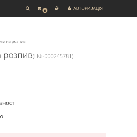
АВТОРИЗАЦІЯ
0
уми на розпив
а розпив
(НФ-000245781)
вності
to