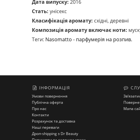
Дата випуску:
2016
Стать:
унісекс
Класифікація аромату:
східні, деревні
Композиція аромату включає ноти:
муск
Теги:
Nasomatto - парфумерія на розпив.
ІНФОРМАЦІЯ
СЛУ
Умови повернення
Зв’язати
Публічна оферта
Поверне
Про нас
Мапа са
Контакти
Розрахунок та доставка
Наші переваги
Дроп-shipping з Dr Beauty
Перукарям та салонам краси