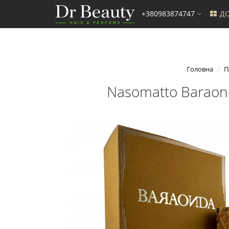
+380983874747
ДО
Головна
П
Nasomatto Baraon