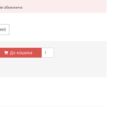
рів обмежена
0ml
До кошика