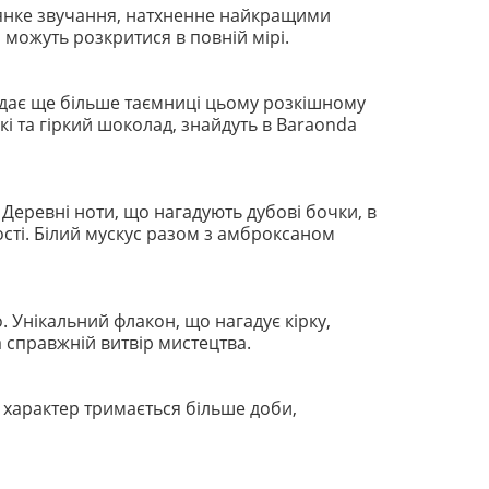
п'янке звучання, натхненне найкращими
а можуть розкритися в повній мірі.
одає ще більше таємниці цьому розкішному
кі та гіркий шоколад, знайдуть в Baraonda
 Деревні ноти, що нагадують дубові бочки, в
ості. Білий мускус разом з амброксаном
 Унікальний флакон, що нагадує кірку,
справжній витвір мистецтва.
й характер тримається більше доби,