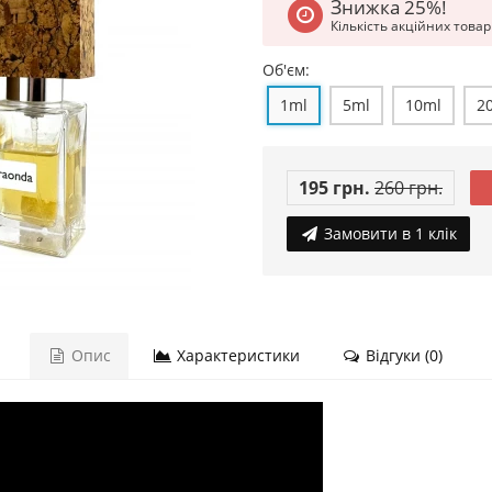
Знижка 25%!
Кількість акційних това
Об'єм:
1ml
5ml
10ml
2
195 грн.
260 грн.
Замовити в 1 клік
Опис
Характеристики
Відгуки (0)