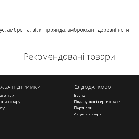
ус, амбретта, віскі, троянда, амброксан і деревні ноти
Рекомендовані товари
ЖБА ПІДТРИМКИ
ДОДАТКОВО
ся з нами
Бренди
ння товару
Подарункові сертифікати
йту
Партнери
Акційні товари