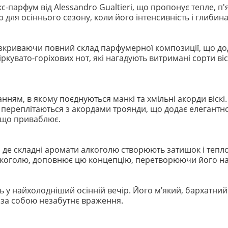
-парфум від Alessandro Gualtieri, що пропонує тепле, 
 для осіннього сезону, коли його інтенсивність і глибин
розкриваючи повний склад парфумерної композиції, що д
кувато-горіхових нот, які нагадують витримані сорти віс
ням, в якому поєднуються манкі та хмільні акорди віскі.
о переплітаються з акордами троянди, що додає елегантн
, що приваблює.
 де складні аромати алкоголю створюють затишок і тепло.
коголю, доповнює цю концепцію, перетворюючи його на 
ь у найхолодніший осінній вечір. Його м’який, бархатни
за собою незабутнє враження.