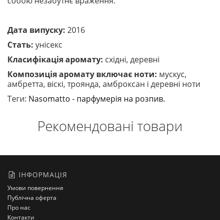
собою незабутнє враження.
Дата випуску:
2016
Стать:
унісекс
Класифікація аромату:
східні, деревні
Композиція аромату включає ноти:
мускус,
амбретта, віскі, троянда, амброксан і деревні ноти
Теги:
Nasomatto - парфумерія на розпив.
Рекомендовані товари
ІНФОРМАЦІЯ
Умови повернення
Публічна оферта
Про нас
Контакти