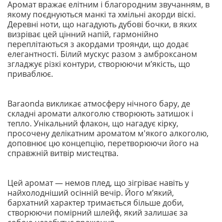
Аромат вражає елітним і благородним звучанням, в
якому поєднуються манкі та хмільні акорди віскі.
Деревні ноти, що нагадують дубові бочки, в яких
визріває цей цінний напій, гармонійно
переплітаються з акордами троянди, що додає
елегантності. Білий мускус разом з амброксаном
згладжує різкі контури, створюючи м’якість, що
приваблює.
Baraonda викликає атмосферу нічного бару, де
складні аромати алкоголю створюють затишок і
тепло. Унікальний флакон, що нагадує кірку,
просочену делікатним ароматом м'якого алкоголю,
доповнює цю концепцію, перетворюючи його на
справжній витвір мистецтва.
Цей аромат — немов плед, що зігріває навіть у
найхолодніший осінній вечір. Його м’який,
бархатний характер тримається більше доби,
створюючи помірний шлейф, який залишає за