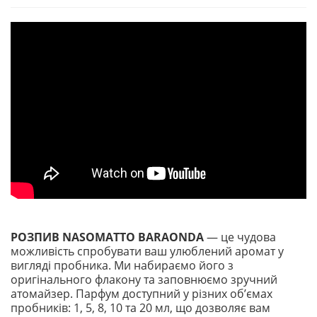
РОЗПИВ NASOMATTO BARAONDA
— це чудова
можливість спробувати ваш улюблений аромат у
вигляді пробника. Ми набираємо його з
оригінального флакону та заповнюємо зручний
атомайзер. Парфум доступний у різних обʼємах
пробників: 1, 5, 8, 10 та 20 мл, що дозволяє вам