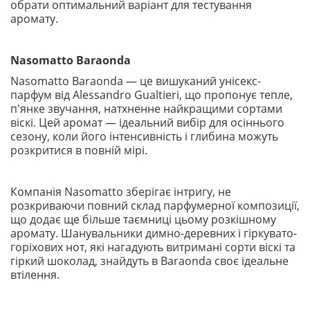
обрати оптимальний варіант для тестування
аромату.
Nasomatto Baraonda
Nasomatto Baraonda — це вишуканий унісекс-
парфум від Alessandro Gualtieri, що пропонує тепле,
п'янке звучання, натхненне найкращими сортами
віскі. Цей аромат — ідеальний вибір для осіннього
сезону, коли його інтенсивність і глибина можуть
розкритися в повній мірі.
Компанія Nasomatto зберігає інтригу, не
розкриваючи повний склад парфумерної композиції,
що додає ще більше таємниці цьому розкішному
аромату. Шанувальники димно-деревних і гіркувато-
горіхових нот, які нагадують витримані сорти віскі та
гіркий шоколад, знайдуть в Baraonda своє ідеальне
втілення.