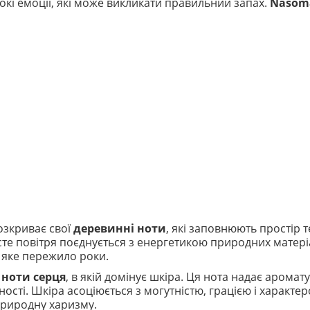
бокі емоції, які може викликати правильний запах.
Nasoma
зкриває свої
деревинні ноти
, які заповнюють простір 
чисте повітря поєднується з енергетикою природних матері
, яке пережило роки.
о
ноти серця
, в якій домінує шкіра. Ця нота надає аромат
ості. Шкіра асоціюється з могутністю, грацією і характер
 природну харизму.