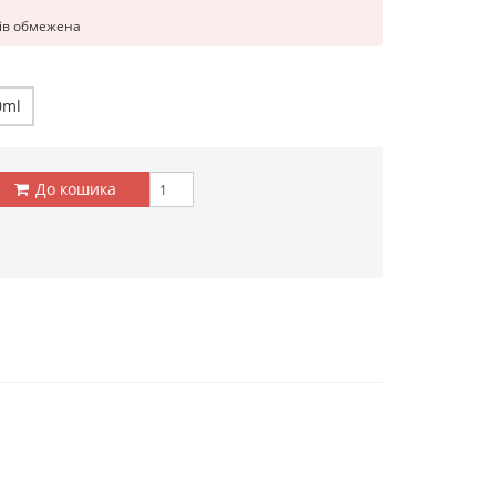
рів обмежена
0ml
До кошика