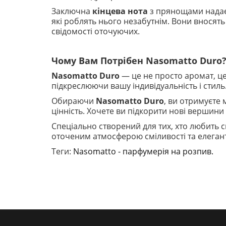
Заключна
кінцева нота
з прянощами надає 
які роблять нього незабутнім. Вони внося
свідомості оточуючих.
Чому Вам Потрібен Nasomatto Duro
Nasomatto Duro
— це не просто аромат, це
підкреслюючи вашу індивідуальність і стил
Обираючи
Nasomatto Duro
, ви отримуєте
цінність. Хочете ви підкорити нові вершин
Спеціально створений для тих, хто любить с
оточеним атмосферою сміливості та елегантн
Теги:
Nasomatto - парфумерія на розпив.