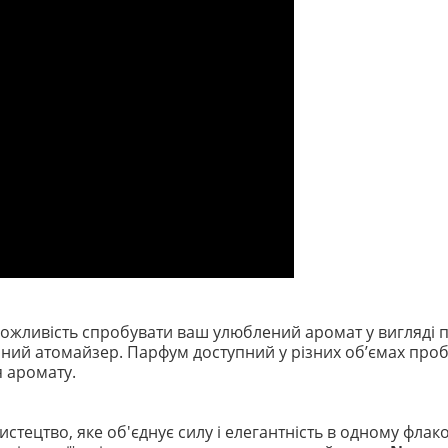
ожливість спробувати ваш улюблений аромат у вигляді 
й атомайзер. Парфум доступний у різних обʼємах пробник
я аромату.
стецтво, яке об'єднує силу і елегантність в одному фла