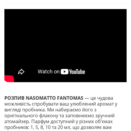
РОЗПИВ NASOMATTO FANTOMAS
— це чудова
можливість спробувати ваш улюблений аромат у
вигляді пробника. Ми набираємо його з
оригінального флакону та заповнюємо зручний
атомайзер. Парфум доступний у різних обʼємах
пробників: 1, 5, 8, 10 та 20 мл, що дозволяє вам