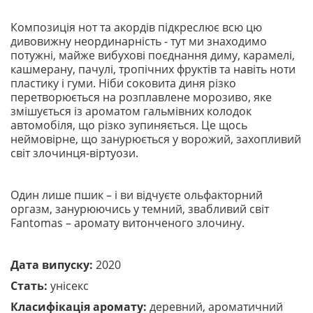
Композиція нот та акордів підкреслює всю цю
дивовижну неординарність - тут ми знаходимо
потужні, майже вибухові поєднання диму, карамелі,
кашмерану, пачулі, тропічних фруктів та навіть ноти
пластику і гуми. Ніби соковита диня різко
перетворюється на розплавлене морозиво, яке
змішується із ароматом гальмівних колодок
автомобіля, що різко зупиняється. Це щось
неймовірне, що занурюється у ворожий, захопливий
світ злочинця-віртуози.
Один лише пшик – і ви відчуєте ольфакторний
оргазм, занурюючись у темний, звабливий світ
Fantomas – аромату витонченого злочину.
Дата випуску:
2020
Стать:
унісекс
Класифікація аромату:
деревний, ароматичний