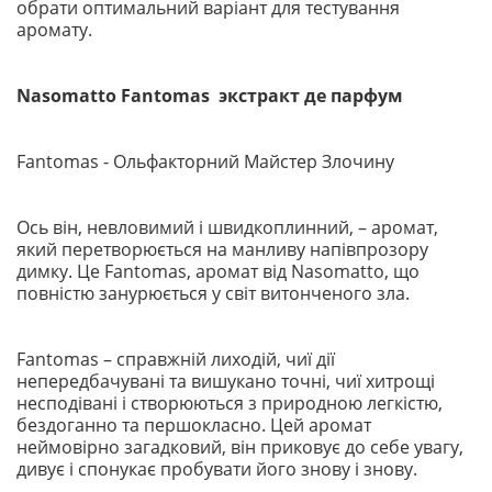
обрати оптимальний варіант для тестування
аромату.
Nasomatto Fantomas экстракт де парфум
Fantomas - Ольфакторний Майстер Злочину
Ось він, невловимий і швидкоплинний, – аромат,
який перетворюється на манливу напівпрозору
димку. Це Fantomas, аромат від Nasomatto, що
повністю занурюється у світ витонченого зла.
Fantomas – справжній лиходій, чиї дії
непередбачувані та вишукано точні, чиї хитрощі
несподівані і створюються з природною легкістю,
бездоганно та першокласно. Цей аромат
неймовірно загадковий, він приковує до себе увагу,
дивує і спонукає пробувати його знову і знову.