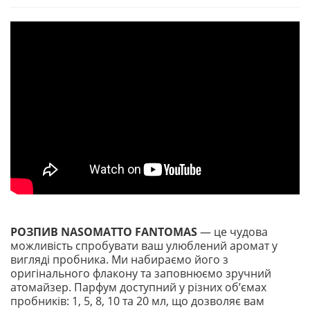
РОЗПИВ NASOMATTO FANTOMAS
— це чудова
можливість спробувати ваш улюблений аромат у
вигляді пробника. Ми набираємо його з
оригінального флакону та заповнюємо зручний
атомайзер. Парфум доступний у різних обʼємах
пробників: 1, 5, 8, 10 та 20 мл, що дозволяє вам