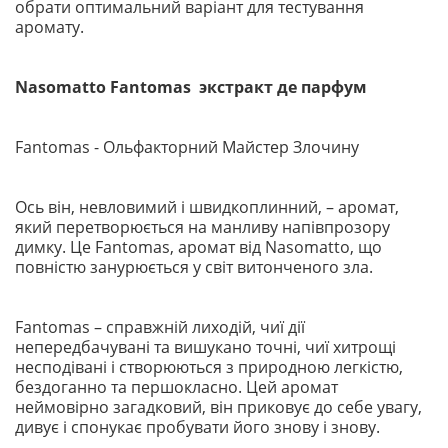
обрати оптимальний варіант для тестування
аромату.
Nasomatto Fantomas экстракт де парфум
Fantomas - Ольфакторний Майстер Злочину
Ось він, невловимий і швидкоплинний, – аромат,
який перетворюється на манливу напівпрозору
димку. Це Fantomas, аромат від Nasomatto, що
повністю занурюється у світ витонченого зла.
Fantomas – справжній лиходій, чиї дії
непередбачувані та вишукано точні, чиї хитрощі
несподівані і створюються з природною легкістю,
бездоганно та першокласно. Цей аромат
неймовірно загадковий, він приковує до себе увагу,
дивує і спонукає пробувати його знову і знову.