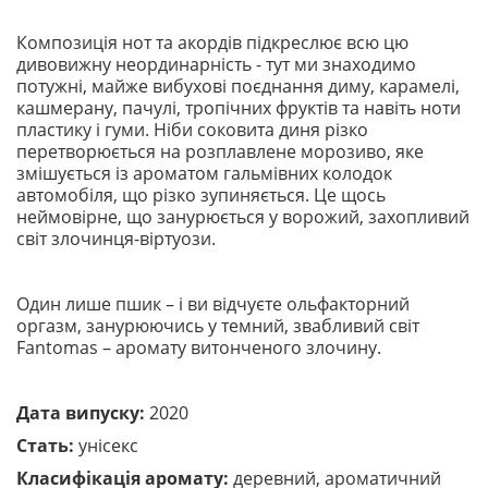
Композиція нот та акордів підкреслює всю цю
дивовижну неординарність - тут ми знаходимо
потужні, майже вибухові поєднання диму, карамелі,
кашмерану, пачулі, тропічних фруктів та навіть ноти
пластику і гуми. Ніби соковита диня різко
перетворюється на розплавлене морозиво, яке
змішується із ароматом гальмівних колодок
автомобіля, що різко зупиняється. Це щось
неймовірне, що занурюється у ворожий, захопливий
світ злочинця-віртуози.
Один лише пшик – і ви відчуєте ольфакторний
оргазм, занурюючись у темний, звабливий світ
Fantomas – аромату витонченого злочину.
Дата випуску:
2020
Стать:
унісекс
Класифікація аромату:
деревний, ароматичний