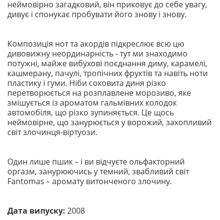
неймовірно загадковий, він приковує до себе увагу,
дивує і спонукає пробувати його знову і знову.
Композиція нот та акордів підкреслює всю цю
дивовижну неординарність - тут ми знаходимо
потужні, майже вибухові поєднання диму, карамелі,
кашмерану, пачулі, тропічних фруктів та навіть ноти
пластику і гуми. Ніби соковита диня різко
перетворюється на розплавлене морозиво, яке
змішується із ароматом гальмівних колодок
автомобіля, що різко зупиняється. Це щось
неймовірне, що занурюється у ворожий, захопливий
світ злочинця-віртуози.
Один лише пшик – і ви відчуєте ольфакторний
оргазм, занурюючись у темний, звабливий світ
Fantomas – аромату витонченого злочину.
Дата випуску:
2008