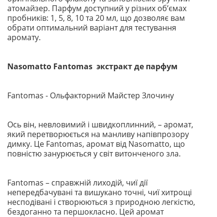
атомайзер. Парфум доступний у різних обʼємах
пробників: 1, 5, 8, 10 та 20 мл, що дозволяє вам
обрати оптимальний варіант для тестування
аромату.
Nasomatto Fantomas экстракт де парфум
Fantomas - Ольфакторний Майстер Злочину
Ось він, невловимий і швидкоплинний, – аромат,
який перетворюється на манливу напівпрозору
димку. Це Fantomas, аромат від Nasomatto, що
повністю занурюється у світ витонченого зла.
Fantomas – справжній лиходій, чиї дії
непередбачувані та вишукано точні, чиї хитрощі
несподівані і створюються з природною легкістю,
бездоганно та першокласно. Цей аромат