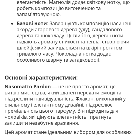
елегантність. Магнолія додає квіткову нотку, що
робить композицію витонченою та
запам'ятовуючою.
Базові ноти
: Завершують композицію насичені
акорди агарового дерева (уду), сандалового
дерева та шоколаду. Ці глибокі, деревні ноти
надають аромату стійкості та тепла, створюючи
шлейф, який залишається на шкірі протягом
тривалого часу. Чоколадна нотка додає
особливого шарму та загадковості.
Основні характеристики:
Nasomatto Pardon
— це не просто аромат; це
витвір мистецтва, який здатен передати емоції та
підкреслити індивідуальність. Флакон, виконаний у
стильному і елегантному дизайні, підкреслює
преміальність цього парфуму. Він підходить для
чоловіків, які цінують елегантність і прагнуть
залишити незабутнє враження.
Цей аромат стане ідеальним вибором для особливих