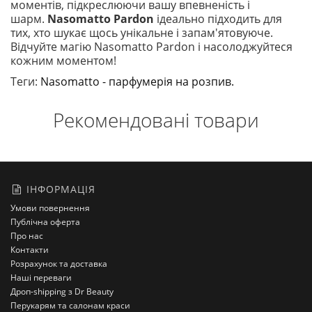
моментів, підкреслюючи вашу впевненість і
шарм.
Nasomatto Pardon
ідеально підходить для
тих, хто шукає щось унікальне і запам'ятовуюче.
Відчуйте магію Nasomatto Pardon і насолоджуйтеся
кожним моментом!
Теги:
Nasomatto - парфумерія на розпив.
Рекомендовані товари
ІНФОРМАЦІЯ
Умови повернення
Публічна оферта
Про нас
Контакти
Розрахунок та доставка
Наші переваги
Дроп-shipping з Dr Beauty
Перукарям та салонам краси