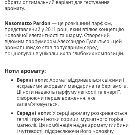
обрати оптимальний варіант для тестування
аромату.
Nasomatto Pardon
— це розкішний парфюм,
представлений у 2011 році, який втілює концепцію
чоловічої елегантності та шарму. Створений
відомим парфумером Алессандро Гуальтьєрі, цей
аромат швидко став популярним серед
поціновувачів унікальних та глибоких композицій.
Ноти аромату:
Верхні ноти
: Аромат відкривається свіжими і
яскравими акордами мандарина та бергамота.
Ці ноти надають парфуму легкості та енергії,
створюючи перше враження, яке
запам'ятовується.
Середні ноти
: У серці аромату розкриваються
теплі і пряні нотки корици, мускатного горіха і
магнолії. Ця комбінація надає аромату глибини
і чуттєвості, підкреслюючи його чоловічу