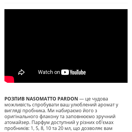
РОЗПИВ NASOMATTO PARDON
— це чудова
можливість спробувати ваш улюблений аромат у
вигляді пробника. Ми набираємо його з
оригінального флакону та заповнюємо зручний
атомайзер. Парфум доступний у різних обʼємах
пробників: 1, 5, 8, 10 та 20 мл, що дозволяє вам