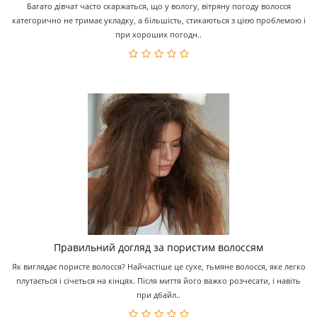
Багато дівчат часто скаржаться, що у вологу, вітряну погоду волосся
категорично не тримає укладку, а більшість, стикаються з цією проблемою і
при хороших погодн..
Правильний догляд за пористим волоссям
Як виглядає пористе волосся? Найчастіше це сухе, тьмяне волосся, яке легко
плутається і січеться на кінцях. Після миття його важко розчесати, і навіть
при дбайл..