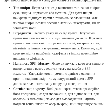
При виборі натурального крему для обличчя важливо враховувати:
Тип шкіри
. Перш за все, слід визначити тип вашої шкіри:
суха, жирна, нормальна або чутлива. Для сухої шкіри
найкраще підійдуть креми з глибоким зволоженням. Для
жирної шкіри ідеальні засоби з легкими текстурами, які не
забивають пори.
Інгредієнти
. Зверніть увагу на склад крему. Натуральні
креми повинні містити мінімум хімічних добавок. Шукайте
креми з високим вмістом органічних олій, екстрактів трав,
вітамінів та інших натуральних компонентів. Важливо, щоб
крем не містив парабенів, сульфатів та інших потенційно
шкідливих хімікатів.
Наявність SPF-фільтру
. Якщо ви шукаєте крем для денного
використання, варто звернути увагу на засоби з SPF-
захистом. Ультрафіолетові промені є однією з основних
причин старіння шкіри, тому натуральний крем з SPF
допоможе захистити вашу шкіру від шкоди сонця.
Спеціалізація крему
. Вибираючи крем, також враховуйте
його спеціалізацію: для зволоження, для відновлення, для
боротьби з пігментацією або для омолодження. Оцініть
потреби вашої шкіри та оберіть крем, який відповідає вашим