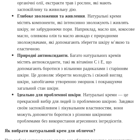
органічні олії, екстракти трав і рослин, які мають
заспокійливу та живильну дію.
Глибоке зволоження та живлення
. Натуральні креми
містять компоненти, які інтенсивно зволожують і живлять
шкіру, не забруднюючи пори. Наприклад, масло ши, кокосове
масло, оливкова олія та масло авокадо є природними
зволожувачами, які допомагають зберегти шкіру м’якою та
еластичною.
Природні антиоксиданти.
Багато натуральних кремів
містять антиоксиданти, такі як вітаміни C і E, що
допомагають боротися з вільними радикалами і старінням
шкіри. Це дозволяє зберегти молодість і свіжий вигляд
шкіри, запобігаючи утворенню зморшок і покращуючи
загальний стан шкіри.
Ідеально для проблемної шкіри
. Натуральні креми — це
прекрасний вибір для людей із проблемною шкірою. Завдяки
своїм заспокійливим і лікувальним властивостям, вони
можуть допомогти боротися з різними шкірними
проблемами без використання агресивних інгредієнтів.
Як вибрати натуральний крем для обличчя?