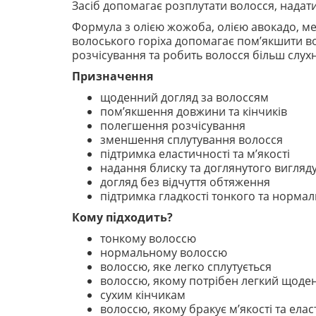
Засіб допомагає розплутати волосся, надати
Формула з олією жожоба, олією авокадо, ме
волоського горіха допомагає пом’якшити вол
розчісування та робить волосся більш слух
Призначення
щоденний догляд за волоссям
пом’якшення довжини та кінчиків
полегшення розчісування
зменшення сплутування волосся
підтримка еластичності та м’якості
надання блиску та доглянутого вигляд
догляд без відчуття обтяження
підтримка гладкості тонкого та норма
Кому підходить?
тонкому волоссю
нормальному волоссю
волоссю, яке легко сплутується
волоссю, якому потрібен легкий щоде
сухим кінчикам
волоссю, якому бракує м’якості та елас