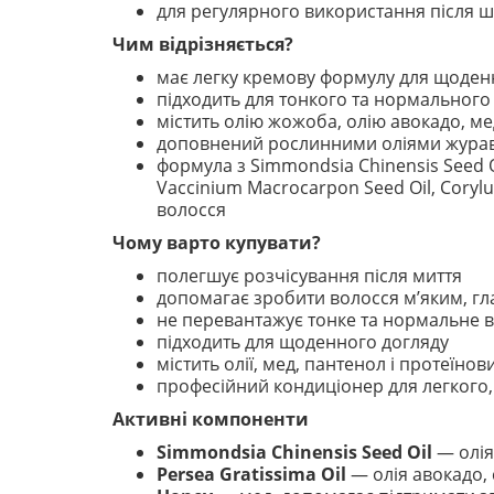
для регулярного використання після
Чим відрізняється?
має легку кремову формулу для щоден
підходить для тонкого та нормального
містить олію жожоба, олію авокадо, ме
доповнений рослинними оліями журавли
формула з Simmondsia Chinensis Seed Oi
Vaccinium Macrocarpon Seed Oil, Corylus
волосся
Чому варто купувати?
полегшує розчісування після миття
допомагає зробити волосся м’яким, гл
не перевантажує тонке та нормальне 
підходить для щоденного догляду
містить олії, мед, пантенол і протеїно
професійний кондиціонер для легкого,
Активні компоненти
Simmondsia Chinensis Seed Oil
— олія
Persea Gratissima Oil
— олія авокадо, 