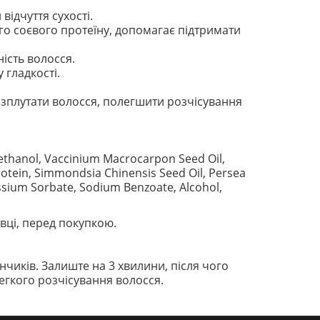
ідчуття сухості.
о соєвого протеїну, допомагає підтримати
ність волосся.
 гладкості.
плутати волосся, полегшити розчісування
yethanol, Vaccinium Macrocarpon Seed Oil,
rotein, Simmondsia Chinensis Seed Oil, Persea
ssium Sorbate, Sodium Benzoate, Alcohol,
вці, перед покупкою.
нчиків. Залиште на 3 хвилини, після чого
егкого розчісування волосся.