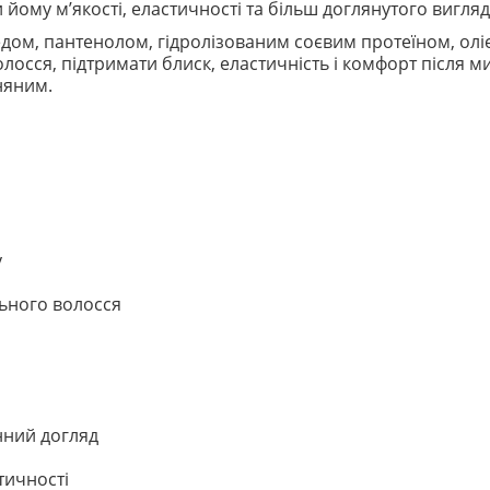
 йому м’якості, еластичності та більш доглянутого вигляд
дом, пантенолом, гідролізованим соєвим протеїном, оліє
осся, підтримати блиск, еластичність і комфорт після ми
няним.
у
льного волосся
нний догляд
тичності