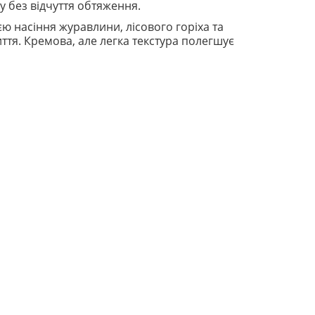
у без відчуття обтяження.
ю насіння журавлини, лісового горіха та
ття. Кремова, але легка текстура полегшує