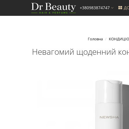
+380983874747
ДО
Головна
КОНДИЦІ
Невагомий щоденний конди