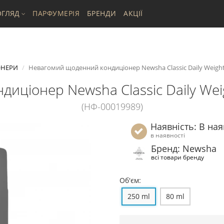
ГЛЯД
ПАРФУМЕРІЯ
БРЕНДИ
АКЦІЇ
ОНЕРИ
Невагомий щоденний кондиціонер Newsha Classic Daily Weightle
ціонер Newsha Classic Daily Weigh
(НФ-00019989)
Наявність: В ная
в наявності
Бренд: Newsha
всі товари бренду
Об'єм:
250 ml
80 ml