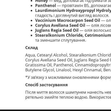
Honey
— мед, допомагає підтримати зв
Panthenol
— провітамін B5, допомагає 
Laurdimonium Hydroxypropyl Hydroly
гладкість і доглянутий вигляд волосся.
Vaccinium Macrocarpon Seed Oil
— олі
Corylus Avellana Seed Oil
— олія лісов
Juglans Regia Seed Oil
— олія волосько
Stearalkonium Chloride, Cetrimonium
та зменшити сплутування.
Склад
Aqua, Cetearyl Alcohol, Stearalkonium Chlori
Corylus Avellana Seed Oil, Juglans Regia See
Gratissima Oil, Panthenol, Cinnamidopropylt
Butylene Glycol, Linalool, Hexyl Cinnamal, Benz
*У зв’язку з можливими оновленнями форму
Спосіб застосування
Після миття волосся шампунем нанесіть неве
ретельно змийте теплою водою. Використову