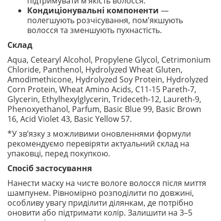
підтримувати м’якість волосся.
Кондиціонувальні компоненти
—
полегшують розчісування, пом’якшують
волосся та зменшують пухнастість.
Склад
Aqua, Cetearyl Alcohol, Propylene Glycol, Cetrimonium
Chloride, Panthenol, Hydrolyzed Wheat Gluten,
Amodimethicone, Hydrolyzed Soy Protein, Hydrolyzed
Corn Protein, Wheat Amino Acids, C11-15 Pareth-7,
Glycerin, Ethylhexylglycerin, Trideceth-12, Laureth-9,
Phenoxyethanol, Parfum, Basic Blue 99, Basic Brown
16, Acid Violet 43, Basic Yellow 57.
*У зв’язку з можливими оновленнями формули
рекомендуємо перевіряти актуальний склад на
упаковці, перед покупкою.
Спосіб застосування
Нанести маску на чисте вологе волосся після миття
шампунем. Рівномірно розподілити по довжині,
особливу увагу приділити ділянкам, де потрібно
оновити або підтримати колір. Залишити на 3–5