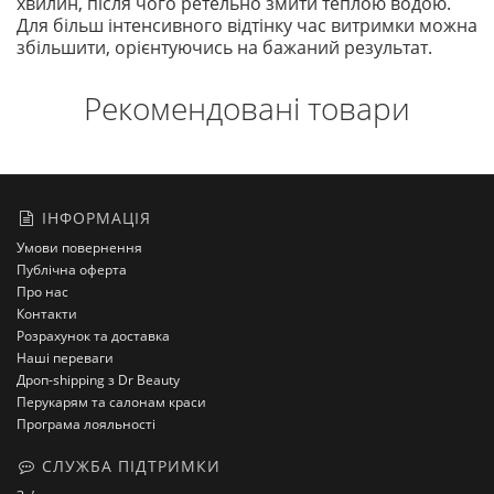
хвилин, після чого ретельно змити теплою водою.
Для більш інтенсивного відтінку час витримки можна
збільшити, орієнтуючись на бажаний результат.
Рекомендовані товари
ІНФОРМАЦІЯ
Умови повернення
Публічна оферта
Про нас
Контакти
Розрахунок та доставка
Наші переваги
Дроп-shipping з Dr Beauty
Перукарям та салонам краси
Програма лояльності
СЛУЖБА ПІДТРИМКИ