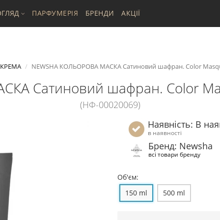
ГЛЯД
ПАРФУМЕРІЯ
БРЕНДИ
АКЦІЇ
 КРЕМА
NEWSHA КОЛЬОРОВА МАСКА Сатиновий шафран. Color Masque 
А Сатиновий шафран. Color Masqu
(НФ-00020069)
Наявність: В ная
в наявності
Бренд: Newsha
всі товари бренду
Об'єм:
150 ml
500 ml