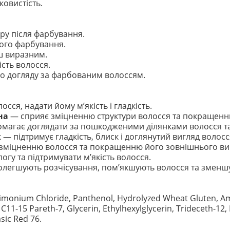
ковистість.
ру після фарбування.
ного фарбування.
ьш виразним.
ість волосся.
о догляду за фарбованим волоссям.
ся, надати йому м’якість і гладкість.
на
— сприяє зміцненню структури волосся та покращенню
магає доглядати за пошкодженими ділянками волосся та
к
— підтримує гладкість, блиск і доглянутий вигляд волосс
міцненню волосся та покращенню його зовнішнього ви
гу та підтримувати м’якість волосся.
легшують розчісування, пом’якшують волосся та зменшу
trimonium Chloride, Panthenol, Hydrolyzed Wheat Gluten, 
C11-15 Pareth-7, Glycerin, Ethylhexylglycerin, Trideceth-1
sic Red 76.