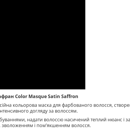
ан Color Masque Satin Saffron
есійна кольорова маска для фарбованого волосся, створ
 інтенсивного догляду за волоссям.
буваннями, надати волоссю насичений теплий нюанс і з
, зволоженням і пом’якшенням волосся.