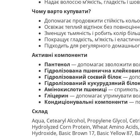
Надає волоссю м’якість, гладкість і шов
Чому варто купувати?
Допомагає продовжити стійкість кольо
Освіжає теплий відтінок без повноцін
Зменшує тьмяність і робить колір біл
Покращує гладкість, м’якість і еластичн
Підходить для регулярного домашньог
Активні компоненти
Пантенол
— допомагає зволожити волос
Гідролізована пшенична клейкови
Гідролізований соєвий білок
— допо
Гідролізований кукурудзяний біло
Амінокислоти пшениці
— сприяють з
Гліцерин
— допомагає утримувати воло
Кондиціонувальні компоненти
— по
Склад
Aqua, Cetearyl Alcohol, Propylene Glycol, Ce
Hydrolyzed Corn Protein, Wheat Amino Acids, 
Hydroxide, Basic Brown 17, Basic Yellow 87, Ba