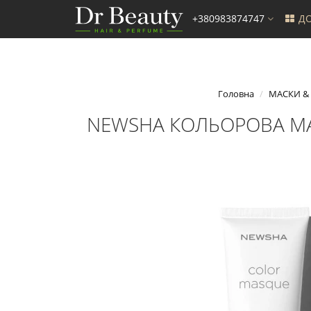
+380983874747
ДО
Головна
МАСКИ &
NEWSHA КОЛЬОРОВА МАСК