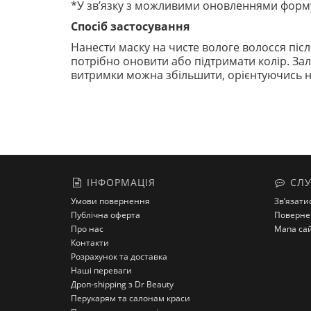
*У зв’язку з можливими оновленнями форму
Спосіб застосування
Нанести маску на чисте вологе волосся піс
потрібно оновити або підтримати колір. Зал
витримки можна збільшити, орієнтуючись н
ІНФОРМАЦІЯ
СЛУ
Умови повернення
Зв’язати
Публічна оферта
Поверне
Про нас
Мапа са
Контакти
Розрахунок та доставка
Наші переваги
Дроп-shipping з Dr Beauty
Перукарям та салонам краси