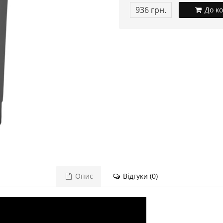
936 грн.
До к
Опис
Відгуки (0)