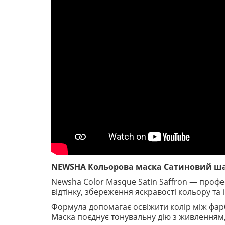
NEWSHA Кольорова маска Сатиновий шафр
Newsha Color Masque Satin Saffron — проф
відтінку, збереження яскравості кольору та
Формула допомагає освіжити колір між фар
Маска поєднує тонувальну дію з живленням