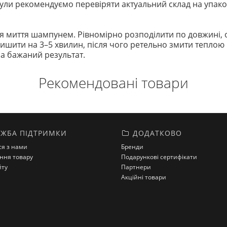
ли рекомендуємо перевіряти актуальний склад на упако
ля миття шампунем. Рівномірно розподілити по довжині, о
ишити на 3–5 хвилин, після чого ретельно змити теплою 
а бажаний результат.
Рекомендовані товари
ЖБА ПІДТРИМКИ
ДОДАТКОВО
ся з нами
Бренди
ння товару
Подарункові сертифікати
йту
Партнери
Акційні товари