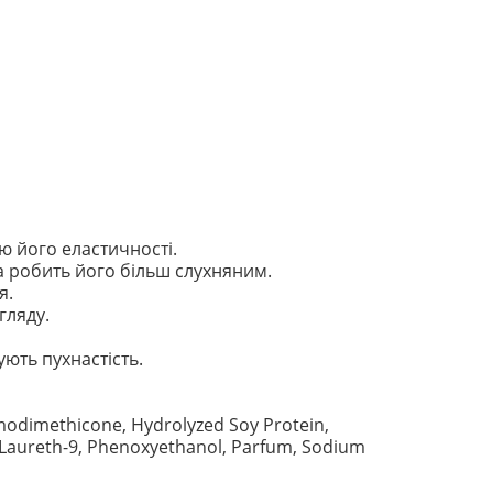
 його еластичності.
 робить його більш слухняним.
я.
гляду.
ють пухнастість.
Amodimethicone, Hydrolyzed Soy Protein,
2, Laureth-9, Phenoxyethanol, Parfum, Sodium