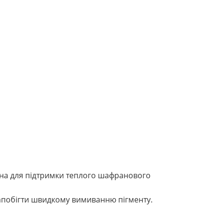
ена для підтримки теплого шафранового
апобігти швидкому вимиванню пігменту.