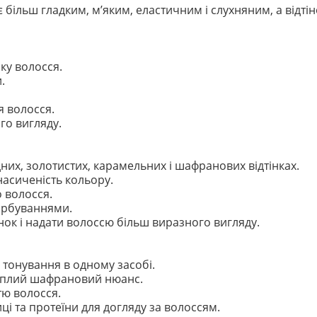
більш гладким, м’яким, еластичним і слухняним, а відті
ку волосся.
.
 волосся.
го вигляду.
них, золотистих, карамельних і шафранових відтінках.
насиченість кольору.
 волосся.
фарбуваннями.
інок і надати волоссю більш виразного вигляду.
 тонування в одному засобі.
еплий шафрановий нюанс.
тю волосся.
і та протеїни для догляду за волоссям.