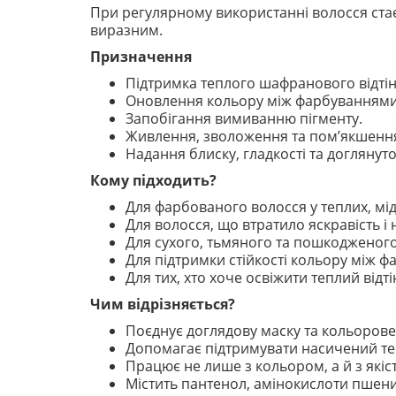
При регулярному використанні волосся стає 
виразним.
Призначення
Підтримка теплого шафранового відтін
Оновлення кольору між фарбуваннями
Запобігання вимиванню пігменту.
Живлення, зволоження та пом’якшення
Надання блиску, гладкості та доглянуто
Кому підходить?
Для фарбованого волосся у теплих, мід
Для волосся, що втратило яскравість і 
Для сухого, тьмяного та пошкодженого
Для підтримки стійкості кольору між 
Для тих, хто хоче освіжити теплий відт
Чим відрізняється?
Поєднує доглядову маску та кольорове
Допомагає підтримувати насичений т
Працює не лише з кольором, а й з якіс
Містить пантенол, амінокислоти пшениц