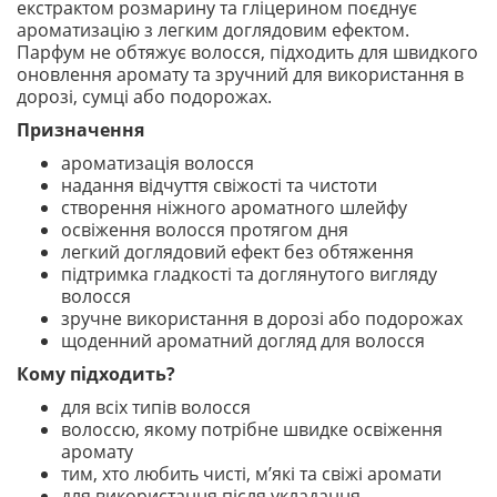
екстрактом розмарину та гліцерином поєднує
ароматизацію з легким доглядовим ефектом.
Парфум не обтяжує волосся, підходить для швидкого
оновлення аромату та зручний для використання в
дорозі, сумці або подорожах.
Призначення
ароматизація волосся
надання відчуття свіжості та чистоти
створення ніжного ароматного шлейфу
освіження волосся протягом дня
легкий доглядовий ефект без обтяження
підтримка гладкості та доглянутого вигляду
волосся
зручне використання в дорозі або подорожах
щоденний ароматний догляд для волосся
Кому підходить?
для всіх типів волосся
волоссю, якому потрібне швидке освіження
аромату
тим, хто любить чисті, м’які та свіжі аромати
для використання після укладання