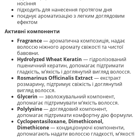
носіння
підходить для нанесення протягом дня
поєднує ароматизацію з легким доглядовим
ефектом
Активні компоненти
Fragrance
— ароматична композиція, надає
волоссю ніжного аромату свіжості та чистої
бавовни.
Hydrolyzed Wheat Keratin
— гідролізований
пшеничний кератин, допомагає підтримати
гладкість, м’якість і доглянутий вигляд волосся.
Rosmarinus Officinalis Extract
— екстракт
розмарину, підтримує свіжість і доглянутий
вигляд волосся.
Glycerin
— зволожувальний компонент,
допомагає підтримувати м’якість волосся.
Polylysine
— доглядовий компонент,
допомагає підтримати комфортну дію формули.
Cyclopentasiloxane, Dimethiconol,
Dimethicone
— кондиціонуючі компоненти,
допомагають надати волоссю гладкості, м’якості