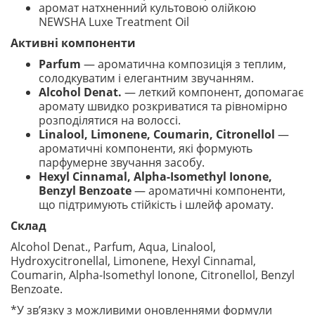
аромат натхненний культовою олійкою
NEWSHA Luxe Treatment Oil
Активні компоненти
Parfum
— ароматична композиція з теплим,
солодкуватим і елегантним звучанням.
Alcohol Denat.
— леткий компонент, допомагає
аромату швидко розкриватися та рівномірно
розподілятися на волоссі.
Linalool, Limonene, Coumarin, Citronellol
—
ароматичні компоненти, які формують
парфумерне звучання засобу.
Hexyl Cinnamal, Alpha-Isomethyl Ionone,
Benzyl Benzoate
— ароматичні компоненти,
що підтримують стійкість і шлейф аромату.
Склад
Alcohol Denat., Parfum, Aqua, Linalool,
Hydroxycitronellal, Limonene, Hexyl Cinnamal,
Coumarin, Alpha-Isomethyl Ionone, Citronellol, Benzyl
Benzoate.
*У зв’язку з можливими оновленнями формули