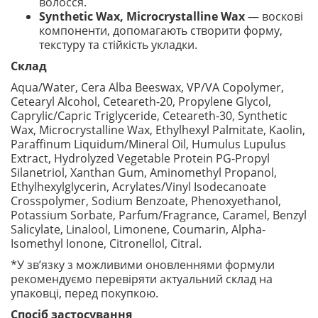
волосся.
Synthetic Wax, Microcrystalline Wax
— воскові
компоненти, допомагають створити форму,
текстуру та стійкість укладки.
Склад
Aqua/Water, Cera Alba Beeswax, VP/VA Copolymer,
Cetearyl Alcohol, Ceteareth-20, Propylene Glycol,
Caprylic/Capric Triglyceride, Ceteareth-30, Synthetic
Wax, Microcrystalline Wax, Ethylhexyl Palmitate, Kaolin,
Paraffinum Liquidum/Mineral Oil, Humulus Lupulus
Extract, Hydrolyzed Vegetable Protein PG-Propyl
Silanetriol, Xanthan Gum, Aminomethyl Propanol,
Ethylhexylglycerin, Acrylates/Vinyl Isodecanoate
Crosspolymer, Sodium Benzoate, Phenoxyethanol,
Potassium Sorbate, Parfum/Fragrance, Caramel, Benzyl
Salicylate, Linalool, Limonene, Coumarin, Alpha-
Isomethyl Ionone, Citronellol, Citral.
*У зв’язку з можливими оновленнями формули
рекомендуємо перевіряти актуальний склад на
упаковці, перед покупкою.
Спосіб застосування