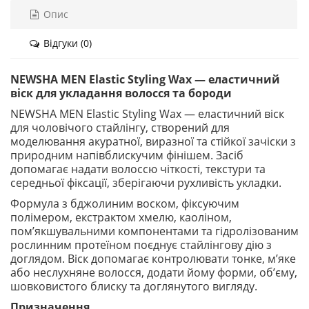
Опис
Відгуки (0)
NEWSHA MEN Elastic Styling Wax — еластичний
віск для укладання волосся та бороди
NEWSHA MEN Elastic Styling Wax — еластичний віск
для чоловічого стайлінгу, створений для
моделювання акуратної, виразної та стійкої зачіски з
природним напівблискучим фінішем. Засіб
допомагає надати волоссю чіткості, текстури та
середньої фіксації, зберігаючи рухливість укладки.
Формула з бджолиним воском, фіксуючим
полімером, екстрактом хмелю, каоліном,
пом’якшувальними компонентами та гідролізованим
рослинним протеїном поєднує стайлінгову дію з
доглядом. Віск допомагає контролювати тонке, м’яке
або неслухняне волосся, додати йому форми, об’єму,
шовковистого блиску та доглянутого вигляду.
Призначення