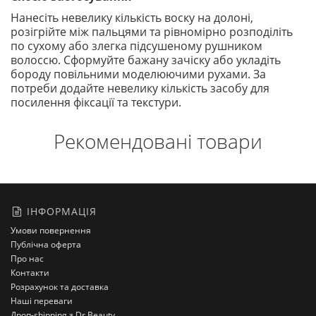
Нанесіть невелику кількість воску на долоні,
розігрійте між пальцями та рівномірно розподіліть
по сухому або злегка підсушеному рушником
волоссю. Сформуйте бажану зачіску або укладіть
бороду повільними моделюючими рухами. За
потреби додайте невелику кількість засобу для
посилення фіксації та текстури.
Рекомендовані товари
ІНФОРМАЦІЯ
Умови повернення
Публічна оферта
Про нас
Контакти
Розрахунок та доставка
Наші переваги
Дроп-shipping з Dr Beauty