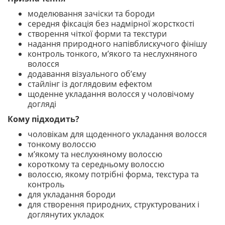
моделювання зачіски та бороди
середня фіксація без надмірної жорсткості
створення чіткої форми та текстури
надання природного напівблискучого фінішу
контроль тонкого, м’якого та неслухняного
волосся
додавання візуального об’єму
стайлінг із доглядовим ефектом
щоденне укладання волосся у чоловічому
догляді
Кому підходить?
чоловікам для щоденного укладання волосся
тонкому волоссю
м’якому та неслухняному волоссю
короткому та середньому волоссю
волоссю, якому потрібні форма, текстура та
контроль
для укладання бороди
для створення природних, структурованих і
доглянутих укладок