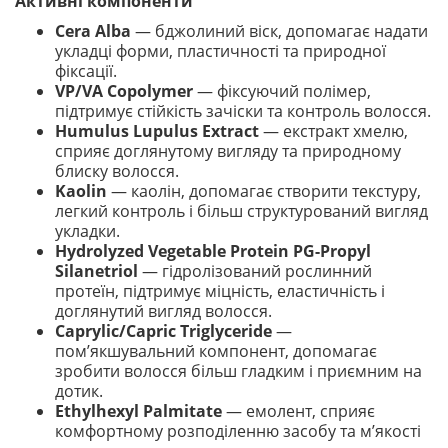
Активні компоненти
Cera Alba
— бджолиний віск, допомагає надати
укладці форми, пластичності та природної
фіксації.
VP/VA Copolymer
— фіксуючий полімер,
підтримує стійкість зачіски та контроль волосся.
Humulus Lupulus Extract
— екстракт хмелю,
сприяє доглянутому вигляду та природному
блиску волосся.
Kaolin
— каолін, допомагає створити текстуру,
легкий контроль і більш структурований вигляд
укладки.
Hydrolyzed Vegetable Protein PG-Propyl
Silanetriol
— гідролізований рослинний
протеїн, підтримує міцність, еластичність і
доглянутий вигляд волосся.
Caprylic/Capric Triglyceride
—
пом’якшувальний компонент, допомагає
зробити волосся більш гладким і приємним на
дотик.
Ethylhexyl Palmitate
— емолент, сприяє
комфортному розподіленню засобу та м’якості