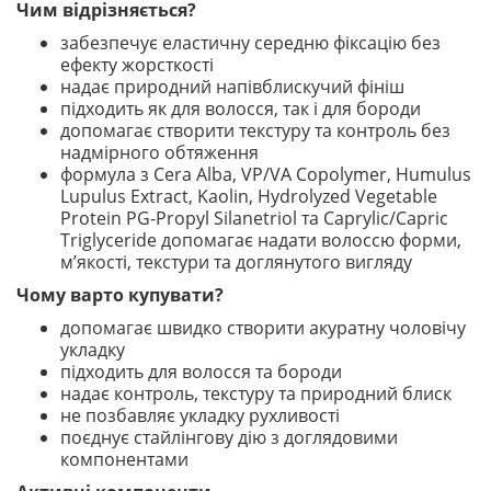
Чим відрізняється?
забезпечує еластичну середню фіксацію без
ефекту жорсткості
надає природний напівблискучий фініш
підходить як для волосся, так і для бороди
допомагає створити текстуру та контроль без
надмірного обтяження
формула з Cera Alba, VP/VA Copolymer, Humulus
Lupulus Extract, Kaolin, Hydrolyzed Vegetable
Protein PG-Propyl Silanetriol та Caprylic/Capric
Triglyceride допомагає надати волоссю форми,
м’якості, текстури та доглянутого вигляду
Чому варто купувати?
допомагає швидко створити акуратну чоловічу
укладку
підходить для волосся та бороди
надає контроль, текстуру та природний блиск
не позбавляє укладку рухливості
поєднує стайлінгову дію з доглядовими
компонентами