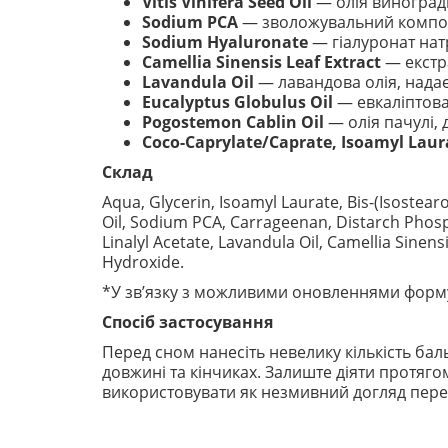
Vitis Vinifera Seed Oil
— олія виноградн
Sodium PCA
— зволожувальний компоне
Sodium Hyaluronate
— гіалуронат нат
Camellia Sinensis Leaf Extract
— екстра
Lavandula Oil
— лавандова олія, нада
Eucalyptus Globulus Oil
— евкаліптова 
Pogostemon Cablin Oil
— олія пачулі,
Coco-Caprylate/Caprate, Isoamyl Laur
Склад
Aqua, Glycerin, Isoamyl Laurate, Bis-(Isostea
Oil, Sodium PCA, Carrageenan, Distarch Phosp
Linalyl Acetate, Lavandula Oil, Camellia Sine
Hydroxide.
*У зв’язку з можливими оновленнями форму
Спосіб застосування
Перед сном нанесіть невелику кількість ба
довжині та кінчиках. Залиште діяти протяг
використовувати як незмивний догляд пер