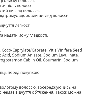
і блиску волосся.
ичність волосся.
утий вигляд волосся.
підтримує здоровий вигляд волосся.
ідчуття легкості.
.
а надати йому гладкості.
 Coco-Caprylate/Caprate, Vitis Vinifera Seed
 Acid, Sodium Anisate, Sodium Levulinate,
l, Pogostemon Cablin Oil, Coumarin, Sodium
вці, перед покупкою.
бо вологому волоссю, зосереджуючись на
що немає відчуття обтяження. Також можна