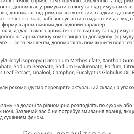
их кісточок, сприяє пом’якшенню, живленню та підтримц
нт, допомагає утримувати вологу та підтримувати еласт
рію, допомагає підтримати зволожений, гладкий і доглян
кт зеленого чаю, забезпечує антиоксидантний догляд і 
є формулі ароматичний доглядовий характер.
олія, додає свіжого ароматичного відтінку та підтримує в
 доповнює ароматичну композицію та доглядову формулу
ate
— легкі емоленти, допомагають пом’якшити волосся т
royl/Oleoyl Isopropyl) Dimonium Methosulfate, Xanthan Gum,
hate, Sodium Benzoate, Sodium Hyaluronate, Parfum, Citric
nsis Leaf Extract, Linalool, Camphor, Eucalyptus Globulus Oi
ли рекомендуємо перевіряти актуальний склад на упако
льзаму на долоні та рівномірно розподіліть по сухому а
ом ночі. Зазвичай засіб не потребує змивання вранці, як
ед сушінням феном.
Рекомендовані товари