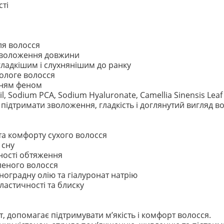
сті
ля волосся
 зволоження довжини
ладкішим і слухнянішим до ранку
ологе волосся
нням феном
Oil, Sodium PCA, Sodium Hyaluronate, Camellia Sinensis Leaf
є підтримати зволоження, гладкість і доглянутий вигляд в
 та комфорту сухого волосся
 сну
тності обтяження
леного волосся
ноградну олію та гіалуронат натрію
ластичності та блиску
допомагає підтримувати м’якість і комфорт волосся.