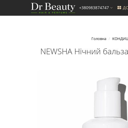
+380983874747
ДО
Головна
КОНДИЦ
NEWSHA Нічний бальзам