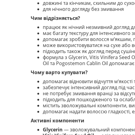
довжині та кінчикам, схильним до сухо
для нічного догляду без змивання
Чим відрізняється?
працює як нічний незмивний догляд д
має багату текстуру для інтенсивного
допомагає зробити волосся м’якшим, г
може використовуватися на сухе або в
підходить також як догляд перед суші
формула з Glycerin, Vitis Vinifera Seed 
Oil та Pogostemon Cablin Oil допомага
Чому варто купувати?
допомагає відновити відчуття м’якості
забезпечує інтенсивний догляд під час
не потребує змивання вранці за відсу
підходить для пошкодженого та ослаб
містить зволожувальні компоненти, ви
допомагає надати волоссю гладкості, е
Активні компоненти
Glycerin
— зволожувальний компонент, 