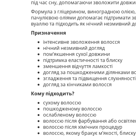
під час сну, допомагаючи зволожити довжину
Формула з гліцерином, виноградною олією, 
пачулієвою оліями допомагає підтримати зв
вуаллю та підходить як нічний незмивний д
Призначення
інтенсивне зволоження волосся
нічний незмивний догляд
пом’якшення сухої довжини
підтримка еластичності та блиску
зменшення відчуття ламкості
догляд за пошкодженими ділянками в
згладження та підвищення слухняності
догляд за кінчиками волосся
Кому підходить?
сухому волоссю
пошкодженому волоссю
ослабленому волоссю
волоссю після фарбування або освітл
волоссю після хімічних процедур
волоссю, якому бракує м’якості, блиску