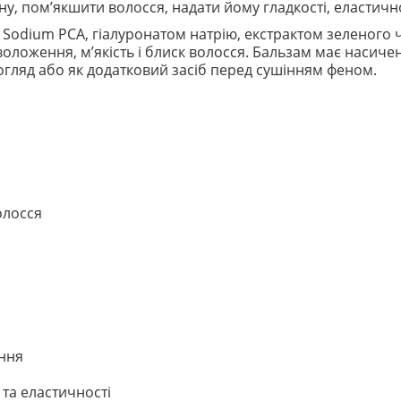
, пом’якшити волосся, надати йому гладкості, еластично
Sodium PCA, гіалуронатом натрію, екстрактом зеленого 
оложення, м’якість і блиск волосся. Бальзам має насиче
огляд або як додатковий засіб перед сушінням феном.
олосся
ення
 та еластичності