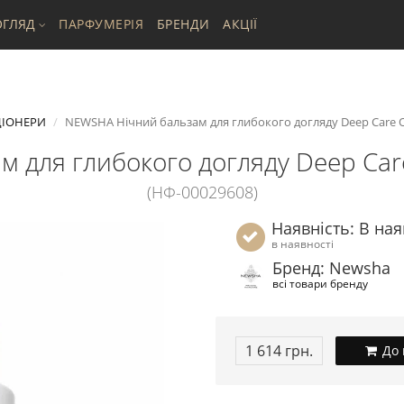
ГЛЯД
ПАРФУМЕРІЯ
БРЕНДИ
АКЦІЇ
ІОНЕРИ
NEWSHA Нічний бальзам для глибокого догляду Deep Care O
 для глибокого догляду Deep Care
(НФ-00029608)
Наявність: В ная
в наявності
Бренд: Newsha
всі товари бренду
1 614 грн.
До 