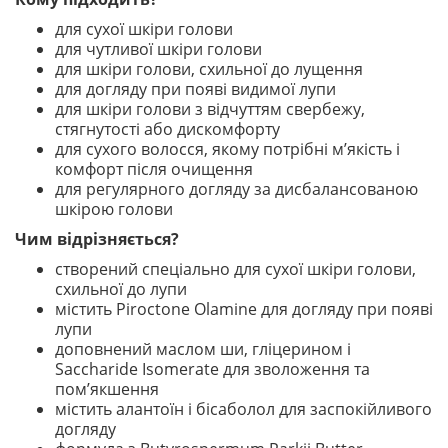
для сухої шкіри голови
для чутливої шкіри голови
для шкіри голови, схильної до лущення
для догляду при появі видимої лупи
для шкіри голови з відчуттям свербежу,
стягнутості або дискомфорту
для сухого волосся, якому потрібні м’якість і
комфорт після очищення
для регулярного догляду за дисбалансованою
шкірою голови
Чим відрізняється?
створений спеціально для сухої шкіри голови,
схильної до лупи
містить Piroctone Olamine для догляду при появі
лупи
доповнений маслом ши, гліцерином і
Saccharide Isomerate для зволоження та
пом’якшення
містить алантоїн і бісаболол для заспокійливого
догляду