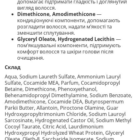
допомагає підтримати гладкість і доглянутий
вигляд волосся.
Dimethicone, Amodimethicone
—
кондиціонуючі компоненти, допомагають
розгладити волосся, надати м’якості та
зменшити сплутування.
Glyceryl Oleate, Hydrogenated Lecithin
—
пом’якшувальні компоненти, підтримують
комфорт волосся та шкіри голови після
очищення.
Склад
Aqua, Sodium Laureth Sulfate, Ammonium Lauryl
Sulfate, Cocamide MEA, Parfum, Cocamidopropyl
Betaine, Dimethicone, Phenoxyethanol,
Behenamidopropyl Dimethylamine, Sodium Benzoate,
Amodimethicone, Cocamide DEA, Butyrospermum
Parkii Butter, Allantoin, Piroctone Olamine, Guar
Hydroxypropyltrimonium Chloride, Sodium Lauroyl
Sarcosinate, Hydrogenated Castor Oil, Sodium Methyl
Cocoyl Taurate, Citric Acid, Laurdimonium
Hydroxypropyl Hydrolyzed Wheat Protein, Glyceryl
Oleate, Oleth-8, Saccharide Isomerate, Sodium