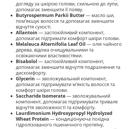
догляду за шкірою голови, схильною до лупи,
допомагає зменшити її появу.
Butyrospermum Parkii Butter
— масло ши,
пом’якшує волосся та допомагає зменшити
відчуття сухості.
Allantoin
— заспокійливий компонент,
допомагає підтримати комфорт шкіри голови.
Melaleuca Alternifolia Leaf Oil
— олія чайного
дерева, відома очищувальними та
освіжаючими властивостями.
Bisabolol
— заспокійливий компонент,
допомагає зменшити відчуття подразнення та
дискомфорту.
Glycerin
— зволожувальний компонент,
допомагає підтримувати м’якість волосся та
комфорт шкіри голови.
Saccharide Isomerate
— зволожувальний
компонент, допомагає підтримувати тривале
відчуття зволоженості та комфорту.
Laurdimonium Hydroxypropyl Hydrolyzed
Wheat Protein
— кондиціонуюча похідна
гідролізованого пшеничного протеїну,