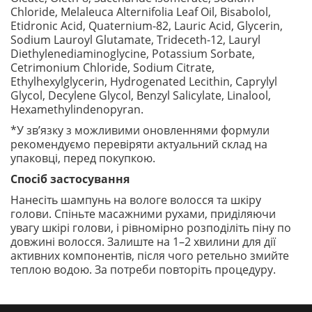
Chloride, Melaleuca Alternifolia Leaf Oil, Bisabolol,
Etidronic Acid, Quaternium-82, Lauric Acid, Glycerin,
Sodium Lauroyl Glutamate, Trideceth-12, Lauryl
Diethylenediaminoglycine, Potassium Sorbate,
Cetrimonium Chloride, Sodium Citrate,
Ethylhexylglycerin, Hydrogenated Lecithin, Caprylyl
Glycol, Decylene Glycol, Benzyl Salicylate, Linalool,
Hexamethylindenopyran.
*У зв’язку з можливими оновленнями формули
рекомендуємо перевіряти актуальний склад на
упаковці, перед покупкою.
Спосіб застосування
Нанесіть шампунь на вологе волосся та шкіру
голови. Спіньте масажними рухами, приділяючи
увагу шкірі голови, і рівномірно розподіліть піну по
довжині волосся. Залиште на 1–2 хвилини для дії
активних компонентів, після чого ретельно змийте
теплою водою. За потреби повторіть процедуру.