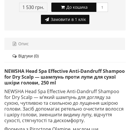
1 530 грн.
До кошика
Замовити в 1 клік
Опис
Відгуки (0)
NEWSHA Head Spa Effective Anti-Dandruff Shampoo
for Dry Scalp — шампунь проти лупи для сухої
шкіри голови, 250 ml
NEWSHA Head Spa Effective Anti-Dandruff Shampoo
for Dry Scalp — м’який шампунь для догляду за
сухою, чутливою та схильною до лущення шкірою
голови. Засіб допомагає ретельно очистити волосся
і шкіру голови, зменшити видиму лупу, відчуття
сухості, стягнутості та дискомфорту.
Формула з Piroctone Olamine, маслом ши,