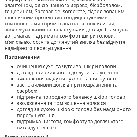
алантоїном, олією чайного дерева, бісабололом,
гліцерином, Saccharide Isomerate, гідролізованим
пшеничним протеїном і кондиціонуючими
компонентами спрямована на заспокійливий,
зволожувальний та балансуючий догляд. Шампунь
допомагає підтримати комфорт шкіри голови,
м’якість волосся та доглянутий вигляд без відчуття
надмірного пересушування.
Призначення
очищення сухої та чутливої шкіри голови
догляд при схильності до лупи та лущення
зменшення відчуття сухості та стягнутості
заспокійливий догляд при подразненні та
свербежі
підтримка природного балансу шкіри голови
зволоження та пом’якшення волосся
догляд за сухою шкірою голови без надмірного
пересушування
підтримка чистоти, комфорту та доглянутого
вигляду волосся
Кому підходить?