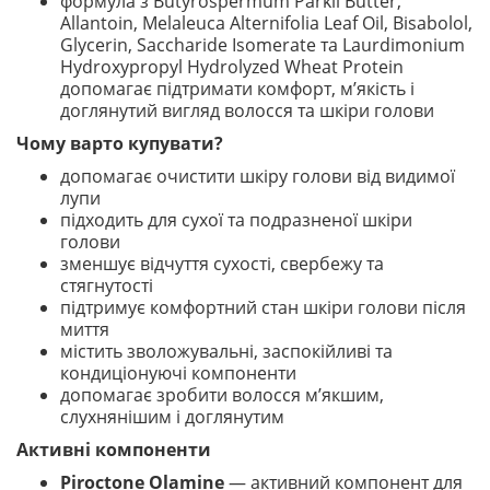
формула з Butyrospermum Parkii Butter,
Allantoin, Melaleuca Alternifolia Leaf Oil, Bisabolol,
Glycerin, Saccharide Isomerate та Laurdimonium
Hydroxypropyl Hydrolyzed Wheat Protein
допомагає підтримати комфорт, м’якість і
доглянутий вигляд волосся та шкіри голови
Чому варто купувати?
допомагає очистити шкіру голови від видимої
лупи
підходить для сухої та подразненої шкіри
голови
зменшує відчуття сухості, свербежу та
стягнутості
підтримує комфортний стан шкіри голови після
миття
містить зволожувальні, заспокійливі та
кондиціонуючі компоненти
допомагає зробити волосся м’якшим,
слухнянішим і доглянутим
Активні компоненти
Piroctone Olamine
— активний компонент для