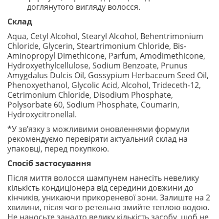
доглянутого вигляду волосся.
Склад
Aqua, Cetyl Alcohol, Stearyl Alcohol, Behentrimonium
Chloride, Glycerin, Steartrimonium Chloride, Bis-
Aminopropyl Dimethicone, Parfum, Amodimethicone,
Hydroxyethylcellulose, Sodium Benzoate, Prunus
Amygdalus Dulcis Oil, Gossypium Herbaceum Seed Oil,
Phenoxyethanol, Glycolic Acid, Alcohol, Trideceth-12,
Cetrimonium Chloride, Disodium Phosphate,
Polysorbate 60, Sodium Phosphate, Coumarin,
Hydroxycitronellal.
*У зв’язку з можливими оновленнями формули
рекомендуємо перевіряти актуальний склад на
упаковці, перед покупкою.
Спосіб застосування
Після миття волосся шампунем нанесіть невелику
кількість кондиціонера від середини довжини до
кінчиків, уникаючи прикореневої зони. Залиште на 2
хвилини, після чого ретельно змийте теплою водою.
Не наносьте занадто велику кількість засобу, щоб не