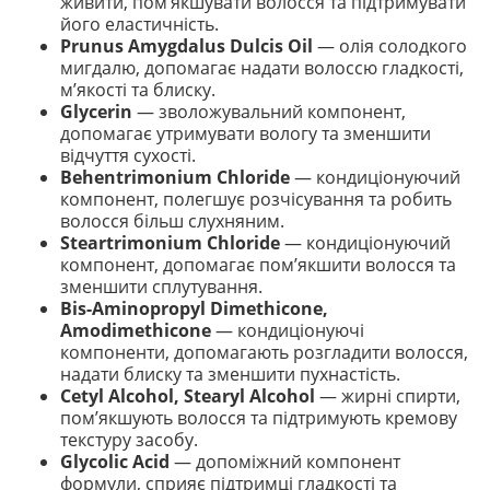
живити, пом’якшувати волосся та підтримувати
його еластичність.
Prunus Amygdalus Dulcis Oil
— олія солодкого
мигдалю, допомагає надати волоссю гладкості,
м’якості та блиску.
Glycerin
— зволожувальний компонент,
допомагає утримувати вологу та зменшити
відчуття сухості.
Behentrimonium Chloride
— кондиціонуючий
компонент, полегшує розчісування та робить
волосся більш слухняним.
Steartrimonium Chloride
— кондиціонуючий
компонент, допомагає пом’якшити волосся та
зменшити сплутування.
Bis-Aminopropyl Dimethicone,
Amodimethicone
— кондиціонуючі
компоненти, допомагають розгладити волосся,
надати блиску та зменшити пухнастість.
Cetyl Alcohol, Stearyl Alcohol
— жирні спирти,
пом’якшують волосся та підтримують кремову
текстуру засобу.
Glycolic Acid
— допоміжний компонент
формули, сприяє підтримці гладкості та