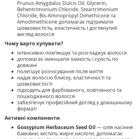
Prunus Amygdalus Dulcis Oil, Glycerin,
Behentrimonium Chloride, Steartrimonium
Chloride, Bis-Aminopropyl Dimethicone та
Amodimethicone допомагає підтримати
шовковистість, еластичність і доглянутий
вигляд волосся
Чому варто купувати?
інтенсивно пом’якшує та розгладжує волосся
допомагає зменшити ламкість і сухість по
довжині
полегшує розчісування після миття
надає волоссю блиску, еластичності та
шовковистості
підходить для фарбованого, освітленого та
пошкодженого волосся
забезпечує професійний догляд у домашньому
форматі
Активні компоненти
Gossypium Herbaceum Seed Oil
— олія насіння
бавовни, містить жирні кислоти, допомагає