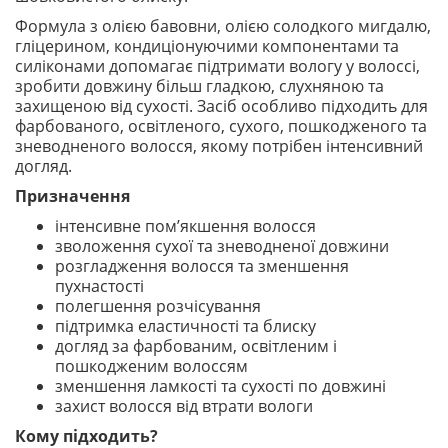
Формула з олією бавовни, олією солодкого мигдалю,
гліцерином, кондиціонуючими компонентами та
силіконами допомагає підтримати вологу у волоссі,
зробити довжину більш гладкою, слухняною та
захищеною від сухості. Засіб особливо підходить для
фарбованого, освітленого, сухого, пошкодженого та
зневодненого волосся, якому потрібен інтенсивний
догляд.
Призначення
інтенсивне пом’якшення волосся
зволоження сухої та зневодненої довжини
розгладження волосся та зменшення
пухнастості
полегшення розчісування
підтримка еластичності та блиску
догляд за фарбованим, освітленим і
пошкодженим волоссям
зменшення ламкості та сухості по довжині
захист волосся від втрати вологи
Кому підходить?