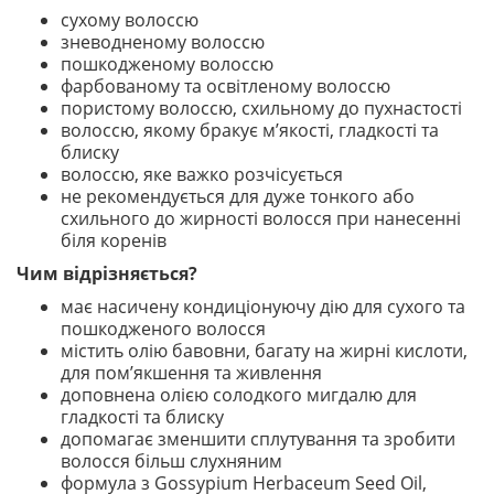
сухому волоссю
зневодненому волоссю
пошкодженому волоссю
фарбованому та освітленому волоссю
пористому волоссю, схильному до пухнастості
волоссю, якому бракує м’якості, гладкості та
блиску
волоссю, яке важко розчісується
не рекомендується для дуже тонкого або
схильного до жирності волосся при нанесенні
біля коренів
Чим відрізняється?
має насичену кондиціонуючу дію для сухого та
пошкодженого волосся
містить олію бавовни, багату на жирні кислоти,
для пом’якшення та живлення
доповнена олією солодкого мигдалю для
гладкості та блиску
допомагає зменшити сплутування та зробити
волосся більш слухняним
формула з Gossypium Herbaceum Seed Oil,