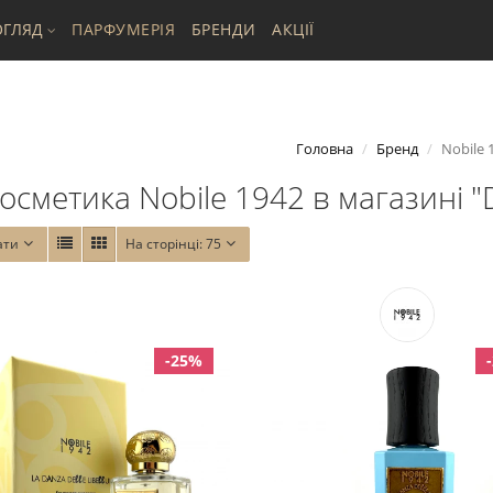
ГЛЯД
ПАРФУМЕРІЯ
БРЕНДИ
АКЦІЇ
Головна
Бренд
Nobile 
осметика Nobile 1942 в магазині "D
ати
На сторінці:
75
-25%