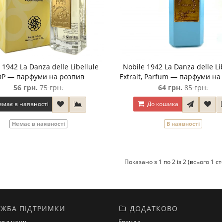
 1942 La Danza delle Libellule
Nobile 1942 La Danza delle Li
DP — парфуми на розпив
Extrait, Parfum — парфуми на
56 грн.
75 грн.
64 грн.
85 грн.
емає в наявності
До кошика
Немає в наявності
В наявності
Показано з 1 по 2 із 2 (всього 1 с
ЖБА ПІДТРИМКИ
ДОДАТКОВО
ся з нами
Бренди