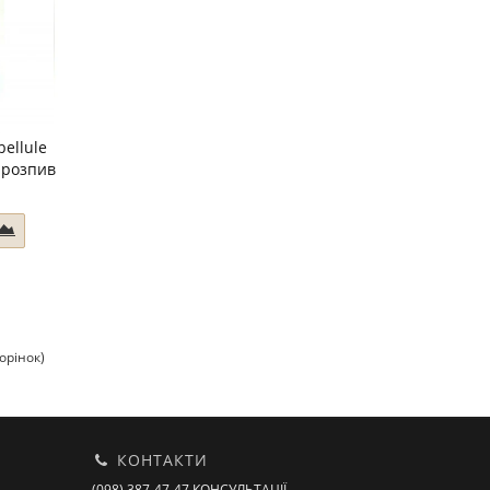
bellule
 розпив
торінок)
КОНТАКТИ
(098) 387-47-47 КОНСУЛЬТАЦІЇ,