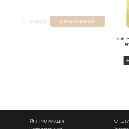
Скинути
Виберіть фільтри
Nobile
E
Н
ІНФОРМАЦІЯ
СЛУ
Умови повернення
Зв’язати