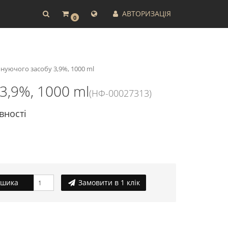
АВТОРИЗАЦІЯ
0
онуючого засобу 3,9%, 1000 ml
 3,9%, 1000 ml
(НФ-00027313)
вності
ошика
Замовити в 1 клік