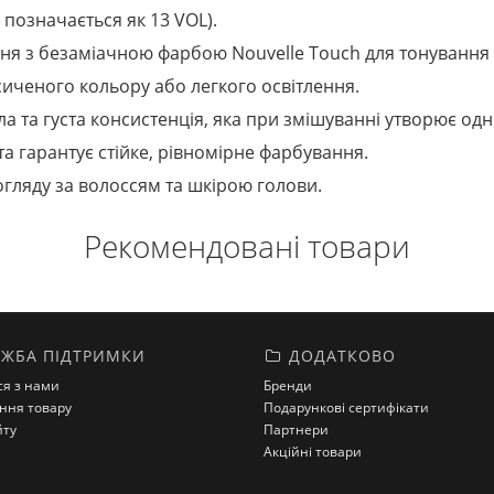
 позначається як 13 VOL).
ня з безаміачною фарбою Nouvelle Touch для тонування 
иченого кольору або легкого освітлення.
а та густа консистенція, яка при змішуванні утворює од
та гарантує стійке, рівномірне фарбування.
догляду за волоссям та шкірою голови.
Рекомендовані товари
ЖБА ПІДТРИМКИ
ДОДАТКОВО
ся з нами
Бренди
ння товару
Подарункові сертифікати
йту
Партнери
Акційні товари