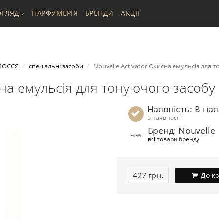
ГЛЯД
ПАРФУМЕРІЯ
БРЕНДИ
АКЦІЇ
ЛОССЯ
спеціальні засоби
Nouvelle Activator Окисна емульсія для т
сна емульсія для тонуючого засобу
Наявність: В ная
в наявності
Бренд: Nouvelle
всі товари бренду
427 грн.
До к