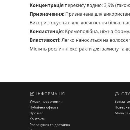
Концентрація
перекису водню: 3,9% (також
Призначення
: Призначена для використан
Використовується для досягнення більш нас
Консистенція
: Кремоподібна, ніжна формул
Властивості
: Легко наноситься на волосся 
Містить рослинні екстракти для захисту та 
ІНФОРМАЦІЯ
СЛУ
Умови повернення
Зв’язати
Публічна оферта
Поверне
Про нас
Мапа са
Контакти
Розрахунок та доставка