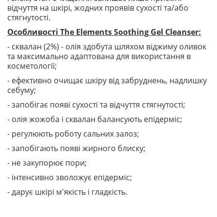
відчуття на шкірі, жодних проявів сухості та/або
стягнутості.
Особливості The Elements Soothing Gel Cleanser:
- сквалан (2%) - олія здобута шляхом віджиму оливок
та максимально адаптована для використання в
косметології;
- ефективно очищає шкіру від забруднень, надлишку
себуму;
- запобігає появі сухості та відчуття стягнутості;
- олія жожоба і сквалан балансують епідерміс;
- регулюють роботу сальних залоз;
- запобігають появі жирного блиску;
- не закупорює пори;
- інтенсивно зволожує епідерміс;
- дарує шкірі м'якість і гладкість.