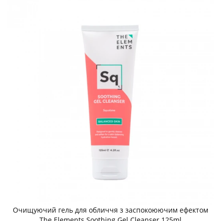
Очищуючий гель для обличчя з заспокоюючим ефектом
The Elements Soothing Gel Cleanser 125ml