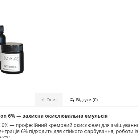
Опис
Відгуки (0)
sion 6% — захисна окислювальна емульсія
ion 6% — професійний кремовий окислювач для змішуван
трація 6% підходить для стійкого фарбування, роботи із
укту.