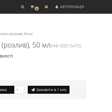
АВТОРИЗАЦІЯ
0
sion (розлив), 50 мл
(розлив), 50 мл
(НФ-00015475)
вності
шика
Замовити в 1 клік