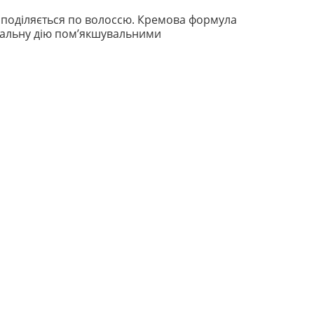
озподіляється по волоссю. Кремова формула
вальну дію пом’якшувальними