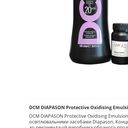
DCM DIAPASON Protective Oxidising Emul
DCM DIAPASON Protective Oxidising Emuls
освітлювальними засобами Diapason. Концен
до рекомендацій виробника обраного прод