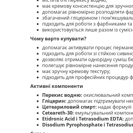
містить 6% перекису водню;
має кремову консистенцію для зручно
допомагає рівномірно розподіляти фа
збагачений гліцерином і пом’якшува
підходить для роботи з фарбниками т
використовується лише разом із сумі
Чому варто купувати?
допомагає активувати процес перман
підходить для роботи зі стійкою сивин
дозволяє отримати однорідну суміш бе
полегшує рівномірне нанесення проду
має зручну кремову текстуру;
підходить для професійних процедур ф
Активні компоненти
Перекис водню:
окислювальний компо
Гліцерин:
допомагає підтримувати необ
Цетеариловий спирт:
надає формулі 
Ceteareth-30:
емульгувальний компонен
Etidronic Acid і Tetrasodium EDTA:
доп
Disodium Pyrophosphate і Tetrasodi