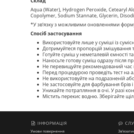
Склад
Aqua (Water), Hydrogen Peroxide, Cetearyl Alc
Copolymer, Sodium Stannate, Glycerin, Diso
*У зв’язку з можливими оновленнями форму
Спосіб застосування
Використовуйте лише у суміші із сум
Дотримуйтеся пропорцій змішування та
Готуйте суміш у неметалевій ємності т
Наносьте готову суміш одразу після п
Не перевищуйте рекомендований час 
Перед процедурою проведіть тест на ал
Не використовуйте на подразненій або
Не застосовуйте для фарбування брів і 
Уникайте потрапляння в очі. У разі ко
Містить перекис водню. Зберігайте щіль
ІНФОРМАЦІЯ
СЛУ
Умови повернення
Зв’язати