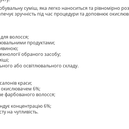
рбувальну суміш, яка легко наноситься та рівномірно р
зпечує зручність під час процедури та доповнює окислю
 для волосся;
лювальними продуктами;
сивиною;
технології обраного засобу;
іші;
ьного або освітлювального складу.
салонів краси;
з окислювачем 6%;
ше фарбованого волосся;
;
ндує концентрацію 6%;
ту на чутливість.