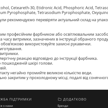
ohol, Ceteareth-30, Etidronic Acid, Phosphoric Acid, Tetra
dium Pyrophosphate, Tetrasodium Pyrophosphate, Oxyquinol
ли рекомендуємо перевіряти актуальний склад на упако
існим професійним фарбником або освітлювальним засоб
 часу витримки, зазначених в інструкції обраного проду
а обов’язково використовуйте захисні рукавички.
риготування.
витримки.
ергічну реакцію відповідно до інструкції фарбника.
 пошкодженій шкірі голови.
вій.
нтакту негайно промийте великою кількістю води.
но закритим у прохолодному місці, подалі від сонячного 
ЖБА ПІДТРИМКИ
ДОДАТКОВО
ся з нами
Бренди