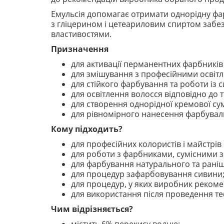
Емульсія допомагає отримати однорідну фа
з гліцерином і цетеариловим спиртом забе
властивостями.
Призначення
для активації перманентних фарбників
для змішування з професійними освіт
для стійкого фарбування та роботи із 
для освітлення волосся відповідно до 
для створення однорідної кремової сум
для рівномірного нанесення фарбувал
Кому підходить?
для професійних колористів і майстрів 
для роботи з фарбниками, сумісними 
для фарбування натурального та рані
для процедур зафарбовування сивини
для процедур, у яких виробник рекоме
для використання після проведення тес
Чим відрізняється?