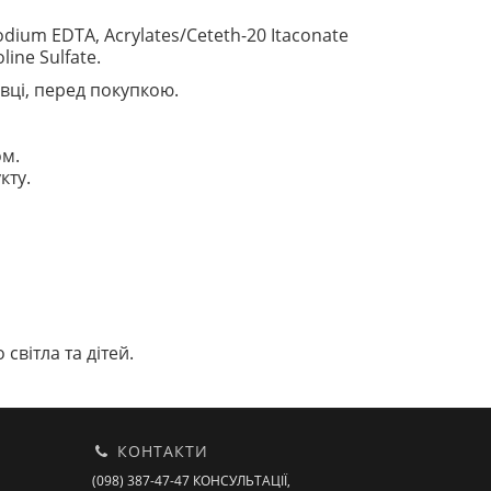
sodium EDTA, Acrylates/Ceteth-20 Itaconate
ine Sulfate.
вці, перед покупкою.
ом.
кту.
світла та дітей.
КОНТАКТИ
(098) 387-47-47 КОНСУЛЬТАЦІЇ,