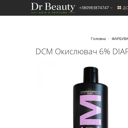
+380983874747
ДО
Головна
ФАРБУВ
DCM Окислювач 6% DIAPAS