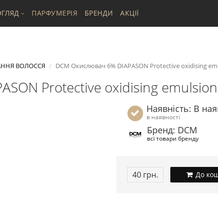
ГЛЯД
ПАРФУМЕРІЯ
БРЕНДИ
АКЦІЇ
АННЯ ВОЛОССЯ
DCM Окислювач 6% DIAPASON Protective oxidising emul
ON Protective oxidising emulsion 
Наявність: В ная
в наявності
Бренд: DCM
всі товари бренду
40 грн.
До ко