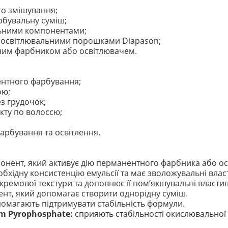
го змішування;
рбувальну суміш;
льними компонентами;
а освітлювальними порошками Diapason;
сним фарбником або освітлювачем.
ентного фарбування;
ою;
з грудочок;
кту по волоссю;
арбування та освітлення.
нент, який активує дію перманентного фарбника або ос
хідну консистенцію емульсії та має зволожувальні власт
кремової текстури та доповнює її пом’якшувальні властив
т, який допомагає створити однорідну суміш.
омагають підтримувати стабільність формули.
um Pyrophosphate:
сприяють стабільності окислювальної 