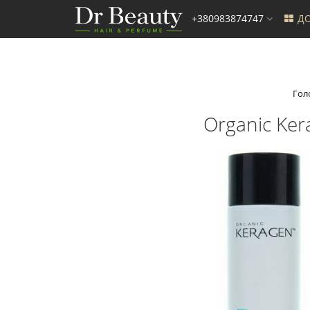
+380983874747
ДО
Гол
Organic Ker