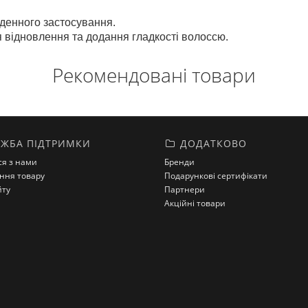
денного застосування.
 відновлення та додання гладкості волоссю.
Рекомендовані товари
ЖБА ПІДТРИМКИ
ДОДАТКОВО
ся з нами
Бренди
ння товару
Подарункові сертифікати
йту
Партнери
Акційні товари