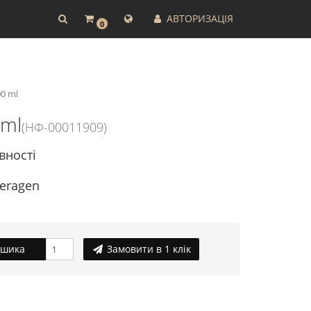
АВТОРИЗАЦІЯ
0
00 ml
 ml
(НФ-00011909)
вності
Keragen
ошика
Замовити в 1 клік