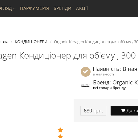
ГЛЯД
ПАРФУМЕРІЯ
БРЕНДИ
АКЦІЇ
овна
КОНДИЦІОНЕРИ
Organic Keragen Кондиціонер для об'єму , 3
agen Кондиціонер для об'єму , 300
Наявність: В ная
в наявності
Бренд: Organic 
всі товари бренду
680 грн.
До к