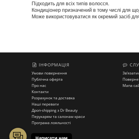
Підходить для всіх типів волосся.
Кондиціонер призначений в тому числі для що
Може використовуватися як окремий засіб для
ІНФОРМАЦІЯ
СЛУ
Умови повернення
Зв’язати
Публічна оферта
Поверне
Про нас
Мапа са
Контакти
Розрахунок та доставка
Наші переваги
Дроп-shipping з Dr Beauty
Перукарям та салонам краси
Програма лояльності