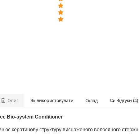
Опис
Як використовувати
Склад
Відгуки (4)
ree Bio-system Conditioner
внює кератинову структуру виснаженого волосяного стержня,