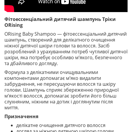
Фітоессенціальний дитячий шампунь Тріки
ORising
ORising Baby Shampoo — фітоессенціальний дитячий
шампунь, створений для делікатного очищення
ніжної дитячої шкіри голови та волосся. Засіб
розроблений з урахуванням потреб чутливої дитячої
шкіри, яка потребує особливо м’якого, безпечного
та дбайливого догляду.
Формула з делікатними очищувальними
компонентами допомагає м’яко видалити
забруднення, не пересушуючи волосся та шкіру
голови. Шампунь сприяє збереженню природної
м’якості волосся, допомагає зробити його більш
слухняним, ніжним на дотик і доглянутим після
миття.
Призначення
делікатне очищення дитячого волосся
догляд за ніжною дитячою шкірою голови