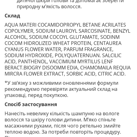
дитячої шкіри голови та допомагає зберегти
природну м’якість волосся.
Склад
AQUA MATERI COCAMIDOPROPYL BETANE ACRILATES
COPOLYMER, SODIUM LAUROYL SARCOSINATE, BENZYL
ALCOHOL, SODIUM COCOYL GLUTAMATE, SODINM
COCOM HIDROLIZED WHEAT PROTEIN, CENTAUREA
CYANUS FLOWER WATER, PARFUM FRAGRANCE,
SODIUM HYDROXIDE, POLYQUATERNUAN. SALCILIC
ACID, PANTHENOL, VACCIMIUM MYRTILUS LENF
BERACT.BIOGRY DISOOMM EDIA, CHAMOMAILA REQUIA
MIRCRA FLOWER EXTRACT, SORBIC ACID, CITRIC ACID.
*У зв’язку з можливими оновленнями формули
рекомендуємо перевіряти актуальний склад на
упаковці, перед покупкою.
Спосіб застосування
Нанесіть невелику кількість шампуню на вологе
волосся та шкіру голови дитини. М’яко спіньте
масажними рухами, після чого ретельно змийте
теплою водою. За потреби повторіть процедуру.