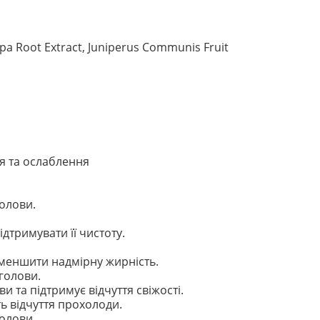
appa Root Extract, Juniperus Communis Fruit
я та ослаблення
олови.
дтримувати її чистоту.
зменшити надмірну жирність.
голови.
и та підтримує відчуття свіжості.
ть відчуття прохолоди.
олови.