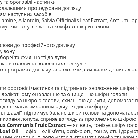
 та ороговілі частинки
 подальшими процедурами догляду
ям наступних засобів
amine, Allantoin, Salvia Officinalis Leaf Extract, Arctium L
имує чистоту, свіжість і комфорт шкіри голови
олови до професійного догляду
у зону
бореї та схильності до лупи
кіри голови та волосяних фолікулів
х програмах догляду за волоссям, схильним до випадінн
и ороговілі частинки та підтримати зволоження шкіри г
 делікатному оновленню та очищенню шкіри голови.
гляду за шкірою голови, схильною до лупи, допомагає пі
а допомагає зменшити відчуття дискомфорту.
кт шавлії, підтримує баланс шкіри голови та допомагає 
т кореня лопуха, сприяє догляду за проблемною шкірою 
rus Communis Fruit Extract
— ялівець, тонізує шкіру голов
Leaf Oil
— ефірні олії м’яти, освіжають, тонізують і дарую
ний компонент, допомагає підтримати комфорт шкіри г