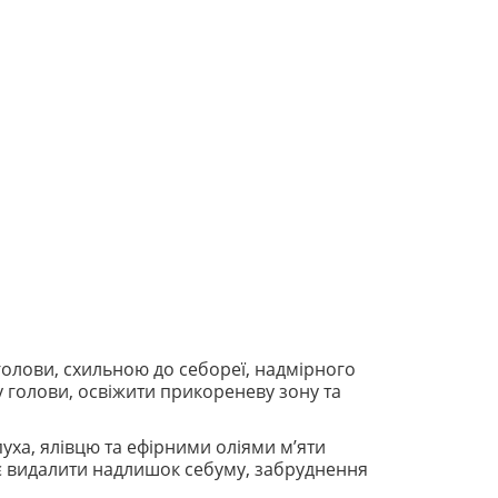
голови, схильною до себореї, надмірного
у голови, освіжити прикореневу зону та
уха, ялівцю та ефірними оліями м’яти
є видалити надлишок себуму, забруднення