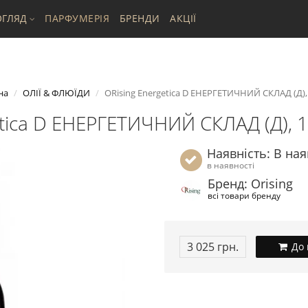
ГЛЯД
ПАРФУМЕРІЯ
БРЕНДИ
АКЦІЇ
на
ОЛІЇ & ФЛЮЇДИ
ORising Energetica D ЕНЕРГЕТИЧНИЙ СКЛАД (Д),
etica D ЕНЕРГЕТИЧНИЙ СКЛАД (Д), 1
Наявність: В ная
в наявності
Бренд: Orising
всі товари бренду
3 025 грн.
До 