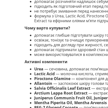
допомагає розчиняти надлишок себуму
підходить як підготовчий етап перед
не потребує змивання перед нанесенн
формула з Urea, Lactic Acid, Piroctone Ol
Extract та ефірними оліями м’яти підтр
Чому варто купувати?
допомагає глибше підготувати шкіру г
освіжає, тонізує та очищує прикоренев
підходить для догляду при жирності, се
допомагає підтримати здоровий стан ш
може використовуватися в комплексни
Активні компоненти
Urea
— сечовина, допомагає пом’якшит
Lactic Acid
— молочна кислота, сприяє
Piroctone Olamine
— компонент для до
Allantoin
— заспокоює шкіру голови т
Salvia Officinalis Leaf Extract
— екстра
Arctium Lappa Root Extract
— екстрак
Juniperus Communis Fruit Oil, Junipe
Mentha Piperita Oil, Mentha Arvensis 
PEG-7 Glyceryl Cocoate
— пом’якшуваль