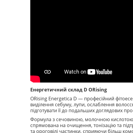
Енергетичний склад D ORising
ORising Energetica D — професійний фітоес
виділення себуму, лупи, ослаблення волосся
підготувати її до подальших доглядових про
Формула з сечовиною, молочною кислотою, п
спрямована на очищення, тонізацію та під
та ороговілі частинки, сприяючи більш ком