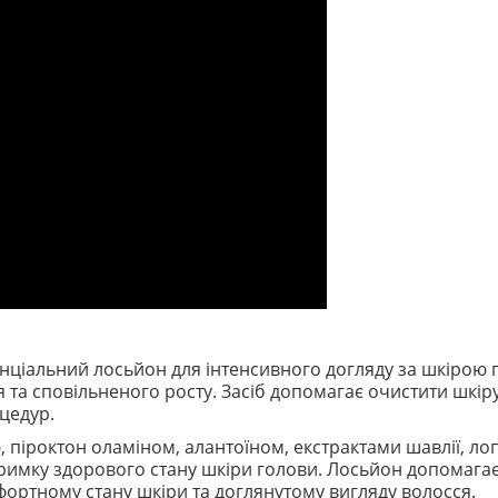
енціальний лосьйон для інтенсивного догляду за шкірою 
 та сповільненого росту. Засіб допомагає очистити шкір
цедур.
іроктон оламіном, алантоїном, екстрактами шавлії, лоп
тримку здорового стану шкіри голови. Лосьйон допомага
фортному стану шкіри та доглянутому вигляду волосся.