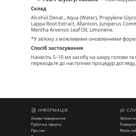
Склад
Alcohol Denat., Aqua (Water), Propylene Glycol
Lappa Root Extract, Allantoin, Juniperus Commu
Mentha Arvensis Leaf Oil, Limonene.
*У зв’язку з можливими оновленнями форму
Спосіб застосування
Нанесіть 5–10 мл засобу на шкіру голови та
переходьте до наступних процедур догляду,
ІНФОРМАЦІЯ
СЛУ
Умови повернення
Зв’язати
Публічна оферта
Поверне
Про нас
Мапа са