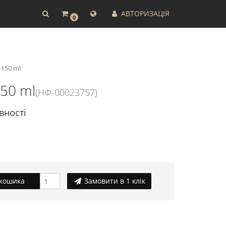
АВТОРИЗАЦІЯ
0
 150 ml
50 ml
(НФ-00023757)
вності
кошика
Замовити в 1 клік