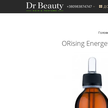
+380983874747
ДО
Голов
ORising Energ