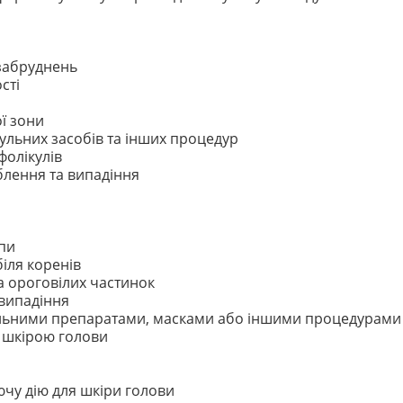
 забруднень
сті
ї зони
пульних засобів та інших процедур
фолікулів
блення та випадіння
упи
біля коренів
а ороговілих частинок
 випадіння
ульними препаратами, масками або іншими процедурами
 шкірою голови
ючу дію для шкіри голови