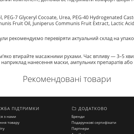
, PEG-7 Glyceryl Cocoate, Urea, PEG-40 Hydrogenated Castor O
nis Fruit Oil, Juniperus Communis Fruit Extract, Lactic Aci
ли рекомендуємо перевіряти актуальний склад на упако
 м’яко втирайте масажними рухами. Час впливу — 3–5 хви
 наприклад нанесення маски, ампульних препаратів або 
Рекомендовані товари
ЖБА ПІДТРИМКИ
ДОДАТКОВО
ся з нами
Бренди
ння товару
Подарункові сертифікати
йту
Партнери