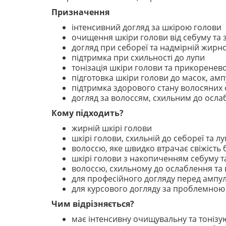
Призначення
інтенсивний догляд за шкірою голови
очищення шкіри голови від себуму та
догляд при себореї та надмірній жирно
підтримка при схильності до лупи
тонізація шкіри голови та прикоренево
підготовка шкіри голови до масок, ам
підтримка здорового стану волосяних 
догляд за волоссям, схильним до осла
Кому підходить?
жирній шкірі голови
шкірі голови, схильній до себореї та л
волоссю, яке швидко втрачає свіжість 
шкірі голови з накопиченням себуму т
волоссю, схильному до ослаблення та
для професійного догляду перед амп
для курсового догляду за проблемною
Чим відрізняється?
має інтенсивну очищувальну та тонізу