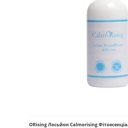
ORising Лосьйон Calmorising Фітоесенці