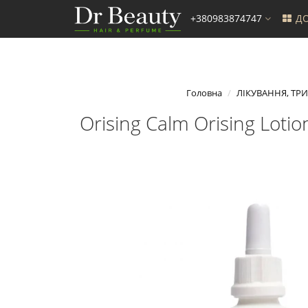
+380983874747
ДО
Головна
ЛІКУВАННЯ, ТР
Orising Calm Orising Lot