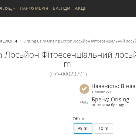
ГЛЯД
ПАРФУМЕРІЯ
БРЕНДИ
АКЦІЇ
ИХОЛОГІЯ
Orising Calm Orising Lotion Лосьйон Фітоесенціальний лось
ion Лосьйон Фітоесенціальний лось
ml
(НФ-00023791)
Наявність: В ная
в наявності
Бренд: Orising
всі товари бренду
Об'єм:
95 ml
10 ml