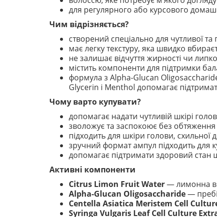
волоссю, яке потребує м’якого догляду
для регулярного або курсового домаш
Чим відрізняється?
створений спеціально для чутливої та
має легку текстуру, яка швидко вбирає
не залишає відчуття жирності чи липко
містить компоненти для підтримки ба
формула з Alpha-Glucan Oligosaccharide, La
Glycerin і Menthol допомагає підтрима
Чому варто купувати?
допомагає надати чутливій шкірі голов
зволожує та заспокоює без обтяження
підходить для шкіри голови, схильної 
зручний формат ампул підходить для к
допомагає підтримати здоровий стан ш
Активні компоненти
Citrus Limon Fruit Water
— лимонна вод
Alpha-Glucan Oligosaccharide
— пребі
Centella Asiatica Meristem Cell Cultur
Syringa Vulgaris Leaf Cell Culture Extr