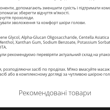
ненти, допомагають зменшити сухість і підтримати ком
помагає зберегти відчуття м’якості.
ідчуття прохолоди.
увати зволоження та комфорт шкіри голови.
ene Glycol, Alpha-Glucan Oligosaccharide, Centella Asiatica 
rin, Menthol, Xanthan Gum, Sodium Benzoate, Potassium Sorbat
DTA.
ли рекомендуємо перевіряти актуальний склад на упако
ви, розподіляючи засіб по проділах. М’яко вмасуйте мас
асіб або в комплексному догляді за чутливою шкірою гол
Рекомендовані товари