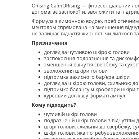
ORising CalmORising — фітоесенціальний ло
допомагає заспокоїти, зволожити та підтрим
Формула з лимонною водою, пребіотичним 
ментолом спрямована на зменшення відчуття
не залишає відчуття жирності чи липкості т
Призначення
догляд за чутливою шкірою голови
заспокоєння подразнення та дискомф
зменшення відчуття свербежу та сухост
зволоження шкіри голови
підтримка захисного бар’єра шкіри
догляд за шкірою голови, схильною д
підтримка балансу мікрофлори шкіри 
курсовий догляд у форматі ампул
Кому підходить?
чутливій шкірі голови
подразненій шкірі голови з відчуттям
шкірі голови, схильній до свербежу, су
шкірі голови, яка потребує зволоженн