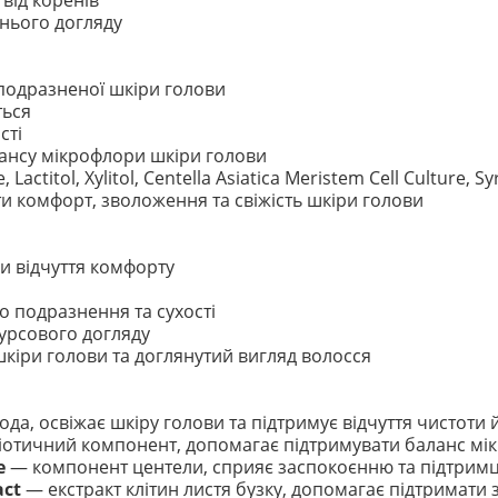
 від коренів
нього догляду
 подразненої шкіри голови
ться
сті
лансу мікрофлори шкіри голови
ctitol, Xylitol, Centella Asiatica Meristem Cell Culture, Syr
ти комфорт, зволоження та свіжість шкіри голови
и відчуття комфорту
до подразнення та сухості
урсового догляду
кіри голови та доглянутий вигляд волосся
а, освіжає шкіру голови та підтримує відчуття чистоти й
отичний компонент, допомагає підтримувати баланс мік
e
— компонент центели, сприяє заспокоєнню та підтримц
act
— екстракт клітин листя бузку, допомагає підтримати 