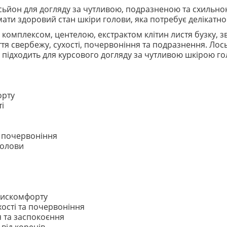
сьйон для догляду за чутливою, подразненою та схильно
ати здоровий стан шкіри голови, яка потребує делікатног
комплексом, центелою, екстрактом клітин листя бузку,
 свербежу, сухості, почервоніння та подразнення. Лось
а підходить для курсового догляду за чутливою шкірою го
орту
і
о почервоніння
голови
 дискомфорту
хості та почервоніння
я та заспокоєння