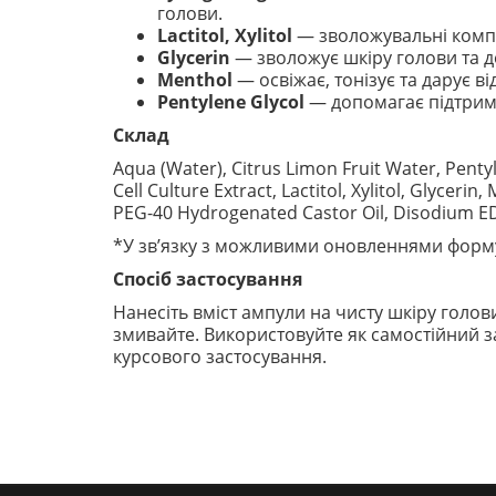
голови.
Lactitol, Xylitol
— зволожувальні компо
Glycerin
— зволожує шкіру голови та до
Menthol
— освіжає, тонізує та дарує в
Pentylene Glycol
— допомагає підтрим
Склад
Aqua (Water), Citrus Limon Fruit Water, Pentyl
Cell Culture Extract, Lactitol, Xylitol, Glyce
PEG-40 Hydrogenated Castor Oil, Disodium E
*У зв’язку з можливими оновленнями форму
Спосіб застосування
Нанесіть вміст ампули на чисту шкіру голо
змивайте. Використовуйте як самостійний з
курсового застосування.