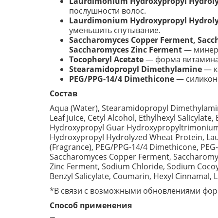
Laurdimonium Hydroxypropyl Hydroly
послушности волос.
Laurdimonium Hydroxypropyl Hydroly
уменьшить спутывание.
Saccharomyces Copper Ferment, Sacc
Saccharomyces Zinc Ferment
— минера
Tocopheryl Acetate
— форма витамина 
Stearamidopropyl Dimethylamine
— к
PEG/PPG-14/4 Dimethicone
— силиконо
Состав
Aqua (Water), Stearamidopropyl Dimethylamine, 
Leaf Juice, Cetyl Alcohol, Ethylhexyl Salicyla
Hydroxypropyl Guar Hydroxypropyltrimonium 
Hydroxypropyl Hydrolyzed Wheat Protein, Laur
(Fragrance), PEG/PPG-14/4 Dimethicone, PEG
Saccharomyces Copper Ferment, Saccharomyc
Zinc Ferment, Sodium Chloride, Sodium Cocoy
Benzyl Salicylate, Coumarin, Hexyl Cinnamal, L
*В связи с возможными обновлениями форм
Способ применения