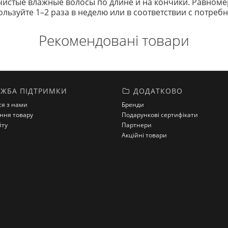
истые влажные волосы по длине и на кончики. Равномер
льзуйте 1–2 раза в неделю или в соответствии с потреб
Рекомендовані товари
ЖБА ПІДТРИМКИ
ДОДАТКОВО
ся з нами
Бренди
ння товару
Подарункові сертифікати
йту
Партнери
Акційні товари