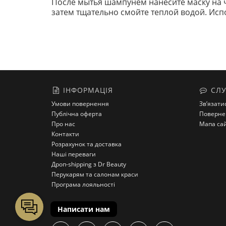
После мытья шампунем нанесите маску на ч
затем тщательно смойте теплой водой. Испо
ІНФОРМАЦІЯ
СЛУ
Умови повернення
Зв’язати
Публічна оферта
Поверне
Про нас
Мапа са
Контакти
Розрахунок та доставка
Наші переваги
Дроп-shipping з Dr Beauty
Перукарям та салонам краси
Програма лояльності