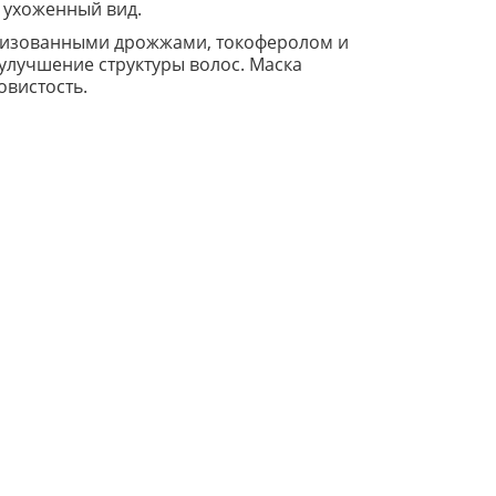
е ухоженный вид.
лизованными дрожжами, токоферолом и
лучшение структуры волос. Маска
овистость.