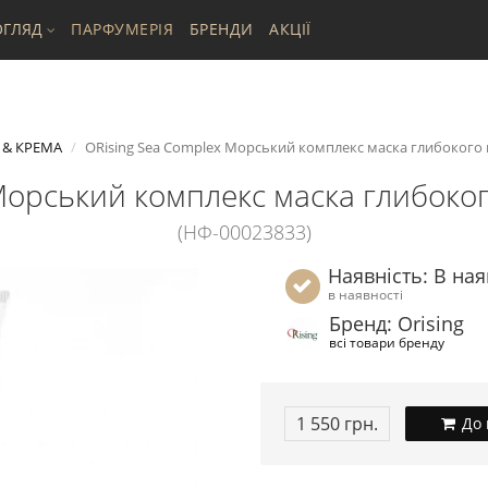
ГЛЯД
ПАРФУМЕРІЯ
БРЕНДИ
АКЦІЇ
 & КРЕМА
ORising Sea Complex Морський комплекс маска глибокого в
Морський комплекс маска глибоког
(НФ-00023833)
Наявність: В ная
в наявності
Бренд: Orising
всі товари бренду
1 550 грн.
До 