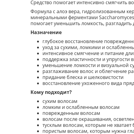
Средство помогает интенсивно смягчить вол
Формула с алоэ вера, гидролизованным к
минеральными ферментами Saccharomyces н
помогает уменьшить ломкость, разгладить 
Назначение
глубокое восстановление поврежденн
уход за сухими, ломкими и ослаблен
интенсивное смягчение и питание дл
поддержка эластичности и упругости 
уменьшение ломкости и визуальной с
разглаживание волос и облегчение р
придание блеска и шелковистости
восстановление ухоженного вида пря
Кому подходит?
сухим волосам
ломким и ослабленным волосам
поврежденным волосам
волосам после окрашивания, осветлен
тусклым волосам, которым не хватает 
пористым волосам, которым нужна гл