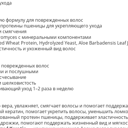
ухода
ю формулу для поврежденных волос
 протеины пшеницы для укрепляющего ухода
и смягчения
aromyces с минеральными компонентами
ed Wheat Protein, Hydrolyzed Yeast, Aloe Barbadensis Leaf 
астичность и ухоженный вид волос
и поврежденных волос
ими и послушными
асчесывание
и шелковистость
ивающий уход 1–2 раза в неделю
 вера, увлажняет, смягчает волосы и помогает поддерж
 кератин, помогает укрепить волосы, уменьшить ломкос
ванный протеин пшеницы, поддерживает эластичность, 
дрожжи, помогают поддержать жизненный вид и мягкост