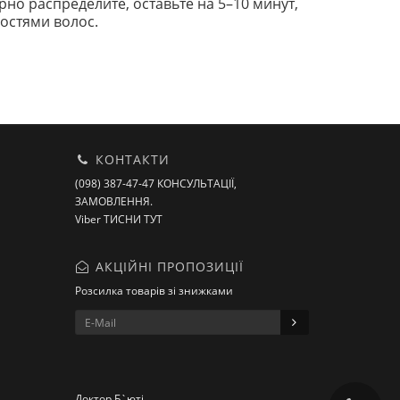
но распределите, оставьте на 5–10 минут,
ностями волос.
КОНТАКТИ
(098) 387-47-47 КОНСУЛЬТАЦІЇ,
ЗАМОВЛЕННЯ.
Viber ТИСНИ ТУТ
АКЦІЙНІ ПРОПОЗИЦІЇ
Розсилка товарів зі знижками
Доктор Б`юті