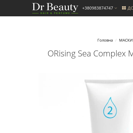
+380983874747
ДО
Головна
МАСКИ
ORising Sea Complex 