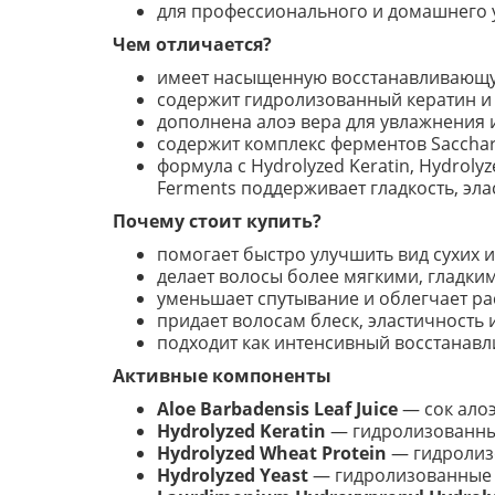
для профессионального и домашнего 
Чем отличается?
имеет насыщенную восстанавливающу
содержит гидролизованный кератин и
дополнена алоэ вера для увлажнения 
содержит комплекс ферментов Sacch
формула с Hydrolyzed Keratin, Hydrolyz
Ferments поддерживает гладкость, эл
Почему стоит купить?
помогает быстро улучшить вид сухих 
делает волосы более мягкими, гладк
уменьшает спутывание и облегчает р
придает волосам блеск, эластичность 
подходит как интенсивный восстанавл
Активные компоненты
Aloe Barbadensis Leaf Juice
— сок алоэ
Hydrolyzed Keratin
— гидролизованный
Hydrolyzed Wheat Protein
— гидролизо
Hydrolyzed Yeast
— гидролизованные 