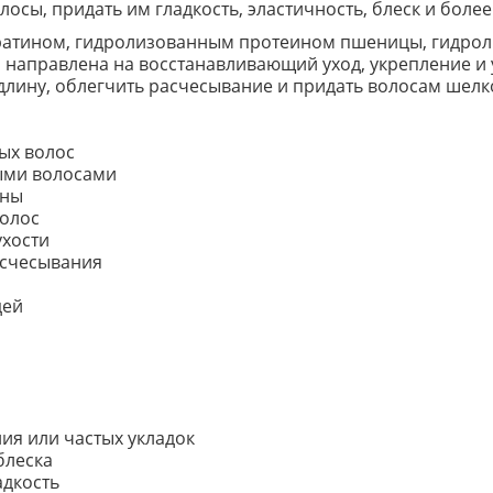
осы, придать им гладкость, эластичность, блеск и боле
ератином, гидролизованным протеином пшеницы, гидро
аправлена на восстанавливающий уход, укрепление и у
длину, облегчить расчесывание и придать волосам шелк
ых волос
ными волосами
ины
волос
ухости
асчесывания
дей
ия или частых укладок
блеска
адкость