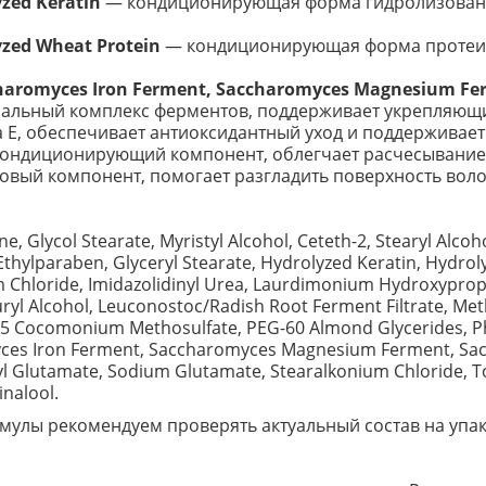
zed Keratin
— кондиционирующая форма гидролизованно
zed Wheat Protein
— кондиционирующая форма протеин
haromyces Iron Ferment, Saccharomyces Magnesium Fer
льный комплекс ферментов, поддерживает укрепляющий
Е, обеспечивает антиоксидантный уход и поддерживает 
ондиционирующий компонент, облегчает расчесывание 
вый компонент, помогает разгладить поверхность волос
Glycol Stearate, Myristyl Alcohol, Ceteth-2, Stearyl Alcoho
te, Ethylparaben, Glyceryl Stearate, Hydrolyzed Keratin, Hydr
Chloride, Imidazolidinyl Urea, Laurdimonium Hydroxyprop
yl Alcohol, Leuconostoc/Radish Root Ferment Filtrate, Met
-5 Cocomonium Methosulfate, PEG-60 Almond Glycerides, P
es Iron Ferment, Saccharomyces Magnesium Ferment, Sac
l Glutamate, Sodium Glutamate, Stearalkonium Chloride, To
inalool.
улы рекомендуем проверять актуальный состав на упак