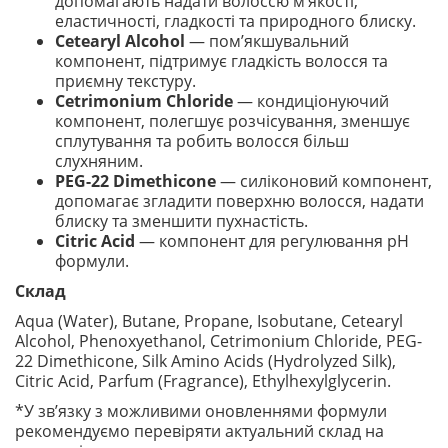
допомагають надати волоссю м’якості,
еластичності, гладкості та природного блиску.
Cetearyl Alcohol
— пом’якшувальний
компонент, підтримує гладкість волосся та
приємну текстуру.
Cetrimonium Chloride
— кондиціонуючий
компонент, полегшує розчісування, зменшує
сплутування та робить волосся більш
слухняним.
PEG-22 Dimethicone
— силіконовий компонент,
допомагає згладити поверхню волосся, надати
блиску та зменшити пухнастість.
Citric Acid
— компонент для регулювання pH
формули.
Склад
Aqua (Water), Butane, Propane, Isobutane, Cetearyl
Alcohol, Phenoxyethanol, Cetrimonium Chloride, PEG-
22 Dimethicone, Silk Amino Acids (Hydrolyzed Silk),
Citric Acid, Parfum (Fragrance), Ethylhexylglycerin.
*У зв’язку з можливими оновленнями формули
рекомендуємо перевіряти актуальний склад на