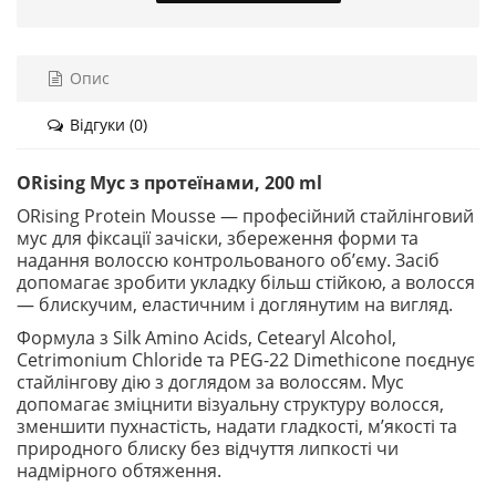
Опис
Відгуки (0)
ORising Мус з протеїнами, 200 ml
ORising Protein Mousse — професійний стайлінговий
мус для фіксації зачіски, збереження форми та
надання волоссю контрольованого об’єму. Засіб
допомагає зробити укладку більш стійкою, а волосся
— блискучим, еластичним і доглянутим на вигляд.
Формула з Silk Amino Acids, Cetearyl Alcohol,
Cetrimonium Chloride та PEG-22 Dimethicone поєднує
стайлінгову дію з доглядом за волоссям. Мус
допомагає зміцнити візуальну структуру волосся,
зменшити пухнастість, надати гладкості, м’якості та
природного блиску без відчуття липкості чи
надмірного обтяження.