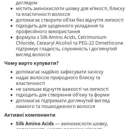
доглядом
містить амінокислоти шовку для м’якості, блиску
та еластичності волосся
допомагає створити об’єм без відчуття липкості
підходить для щоденного укладання та
професійного використання
формула з Silk Amino Acids, Cetrimonium
Chloride, Cetearyl Alcohol та PEG-22 Dimethicone
підтримує гладкість, слухняність і доглянутий
вигляд волосся
Чому варто купувати?
допомагає надійно зафіксувати зачіску
надає волоссю природного блиску та
еластичності
не залишає відчуття важкості чи липкості
підходить для створення об’єму та форми
допомагає підтримати доглянутий вигляд
ламкого та пошкодженого волосся
Активні компоненти
Silk Amino Acids
— амінокислоти шовку,