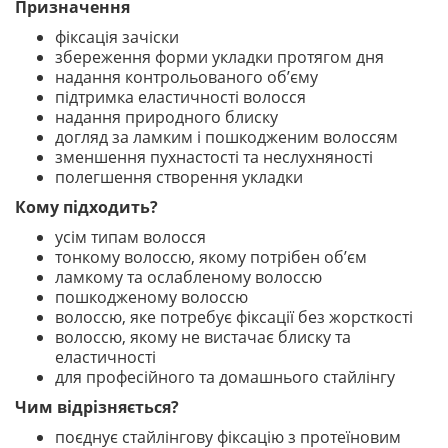
Призначення
фіксація зачіски
збереження форми укладки протягом дня
надання контрольованого об’єму
підтримка еластичності волосся
надання природного блиску
догляд за ламким і пошкодженим волоссям
зменшення пухнастості та неслухняності
полегшення створення укладки
Кому підходить?
усім типам волосся
тонкому волоссю, якому потрібен об’єм
ламкому та ослабленому волоссю
пошкодженому волоссю
волоссю, яке потребує фіксації без жорсткості
волоссю, якому не вистачає блиску та
еластичності
для професійного та домашнього стайлінгу
Чим відрізняється?
поєднує стайлінгову фіксацію з протеїновим