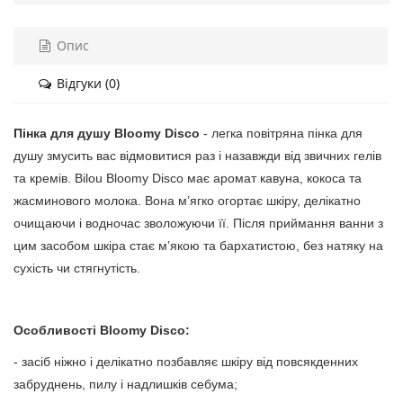
Опис
Відгуки (0)
Пінка для душу Bloomy Disco
- легка повітряна пінка для
душу змусить вас відмовитися раз і назавжди від звичних гелів
та кремів. Bilou Bloomy Disco має аромат кавуна, кокоса та
жасминового молока. Вона м’ягко огортає шкіру, делікатно
очищаючи і водночас зволожуючи її. Після приймання ванни з
цим засобом шкіра стає м’якою та бархатистою, без натяку на
сухість чи стягнутість.
Особливості Bloomy Disco:
- засіб ніжно і делікатно позбавляє шкіру від повсякденних
забруднень, пилу і надлишків себума;