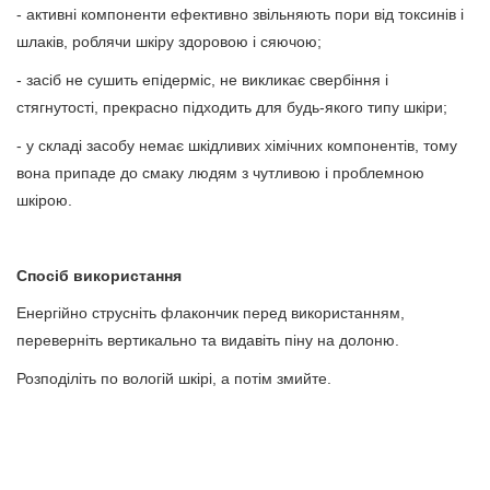
- активні компоненти ефективно звільняють пори від токсинів і
шлаків, роблячи шкіру здоровою і сяючою;
- засіб не сушить епідерміс, не викликає свербіння і
стягнутості, прекрасно підходить для будь-якого типу шкіри;
- у складі засобу немає шкідливих хімічних компонентів, тому
вона припаде до смаку людям з чутливою і проблемною
шкірою.
Спосіб використання
Енергійно струсніть флакончик перед використанням,
переверніть вертикально та видавіть піну на долоню.
Розподіліть по вологій шкірі, а потім змийте.