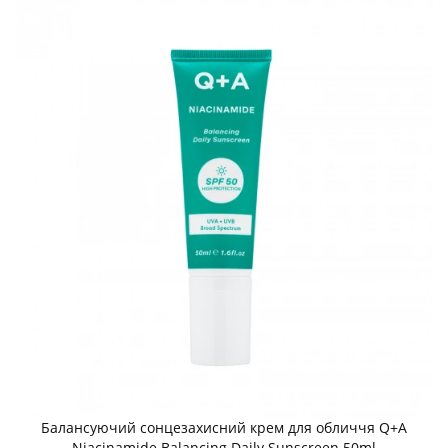
Балансуючий сонцезахисний крем для обличчя Q+A
Niacinamide Balancing Daily Sunscreen 50ml