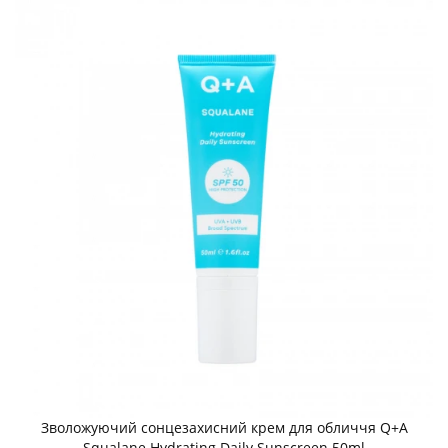
Зволожуючий сонцезахисний крем для обличчя Q+A
Squalane Hydrating Daily Sunscreen 50ml