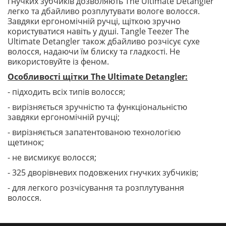
гнучких зубчиків дозволяють The Ultimate Detangler
легко та дбайливо розплутувати вологе волосся.
Завдяки ергономічній ручці, щіткою зручно
користуватися навіть у душі. Tangle Teezer The
Ultimate Detangler також дбайливо розчісує сухе
волосся, надаючи їм блиску та гладкості. Не
використовуйте із феном.
Особливості щітки The Ultimate Detangler:
- підходить всіх типів волосся;
- вирізняється зручністю та функціональністю
завдяки ергономічній ручці;
- вирізняється запатентованою технологією
щетинок;
- не висмикує волосся;
- 325 дворівневих подовжених гнучких зубчиків;
- для легкого розчісування та розплутування
волосся.