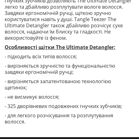
гнучких зубчиків дозволяють The Ultimate Detangler
легко та дбайливо розплутувати вологе волосся.
Завдяки ергономічній ручці, щіткою зручно
користуватися навіть у душі. Tangle Teezer The
Ultimate Detangler також дбайливо розчісує сухе
волосся, надаючи їм блиску та гладкості. Не
використовуйте із феном.
Особливості щітки The Ultimate Detangler:
- підходить всіх типів волосся;
- вирізняється зручністю та функціональністю
завдяки ергономічній ручці;
- вирізняється запатентованою технологією
щетинок;
- не висмикує волосся;
- 325 дворівневих подовжених гнучких зубчиків;
- для легкого розчісування та розплутування
волосся.