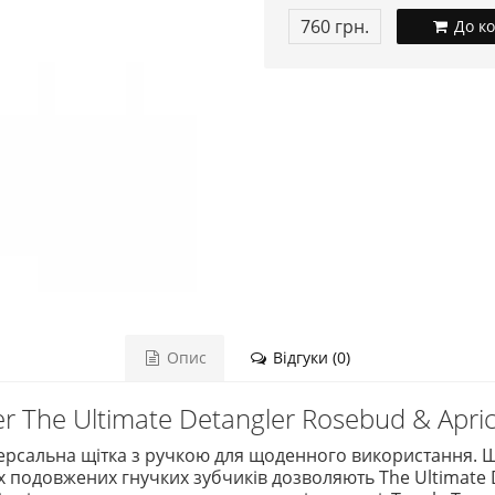
760 грн.
До к
Опис
Відгуки (0)
r The Ultimate Detangler Rosebud & Apri
версальна щітка з ручкою для щоденного використання. Щ
их подовжених гнучких зубчиків дозволяють The Ultimate 