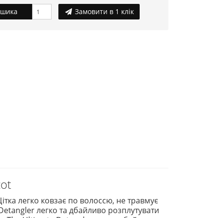
ошика
Замовити в 1 клік
cot
ітка легко ковзає по волоссю, не травмує
Detangler легко та дбайливо розплутувати