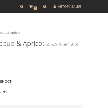
АВТОРИЗАЦІЯ
0
ebud & Apricot
ebud & Apricot
(5060926684505)
вності
zeer