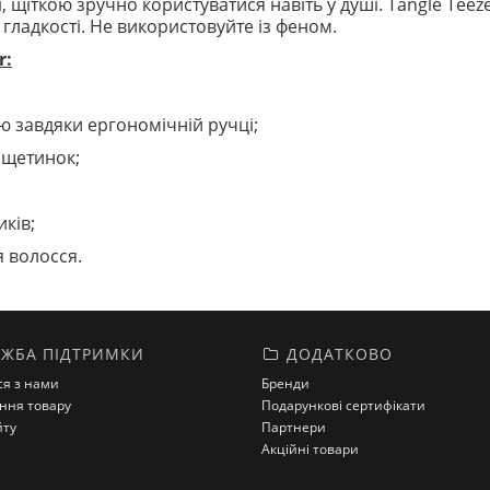
, щіткою зручно користуватися навіть у душі. Tangle Teez
 гладкості. Не використовуйте із феном.
r:
тю завдяки ергономічній ручці;
 щетинок;
ків;
я волосся.
ЖБА ПІДТРИМКИ
ДОДАТКОВО
ся з нами
Бренди
ння товару
Подарункові сертифікати
йту
Партнери
Акційні товари