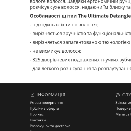
вологе волосся. Завдяки ергономічній ручці
розчісує сухе волосся, надаючи їм блиску та
Особливості щітки The Ultimate Detangle
- підходить всіх типів волосся;
- вирізняється зручністю та функціональніс
- вирізняється запатентованою технологією
- не висмикує волосся;
- 325 дворівневих подовжених гнучких зубчи
- для легкого розчісування та розплутуванн
ІНФОРМАЦІЯ
СЛУ
Умови повернення
Зв’язати
Публічна оферта
Поверне
Про нас
Мапа са
Контакти
Розрахунок та доставка