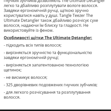
гнучких зубчиків дозволяють The Ultimate Detangler
легко та дбайливо розплутувати вологе волосся.
Завдяки ергономічній ручці, щіткою зручно
користуватися навіть у душі. Tangle Teezer The
Ultimate Detangler також дбайливо розчісує сухе
волосся, надаючи їм блиску та гладкості. Не
використовуйте із феном.
Особливості щітки The Ultimate Detangler:
- підходить всіх типів волосся;
- вирізняється зручністю та функціональністю
завдяки ергономічній ручці;
- вирізняється запатентованою технологією
щетинок;
- не висмикує волосся;
- 325 дворівневих подовжених гнучких зубчиків;
- для легкого розчісування та розплутування
волосся.