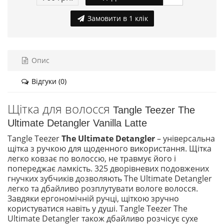
Замовити в 1 клік
Опис
Відгуки (0)
Щітка для волосся
Tangle Teezer The
Ultimate Detangler Vanilla Latte
Tangle Teezer
The Ultimate Detangler
– універсальна
щітка з ручкою для щоденного використання. Щітка
легко ковзає по волоссю, не травмує його і
попереджає ламкість. 325 дворівневих подовжених
гнучких зубчиків дозволяють The Ultimate Detangler
легко та дбайливо розплутувати вологе волосся.
Завдяки ергономічній ручці, щіткою зручно
користуватися навіть у душі. Tangle Teezer The
Ultimate Detangler також дбайливо розчісує сухе