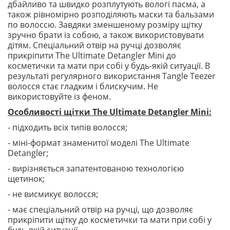
дбайливо та швидко розплутують вологі пасма, а
також рівномірно розподіляють маски та бальзами
по волоссю. Завдяки зменшеному розміру щітку
зручно брати із собою, а також використовувати
дітям. Спеціальний отвір на ручці дозволяє
прикріпити The Ultimate Detangler Mini до
косметички та мати при собі у будь-якій ситуації. В
результаті регулярного використання Tangle Teezer
волосся стає гладким і блискучим. Не
використовуйте із феном.
Особливості щітки The Ultimate Detangler Mini:
- підходить всіх типів волосся;
- міні-формат знаменитої моделі The Ultimate
Detangler;
- вирізняється запатентованою технологією
щетинок;
- не висмикує волосся;
- має спеціальний отвір на ручці, що дозволяє
прикріпити щітку до косметички та мати при собі у