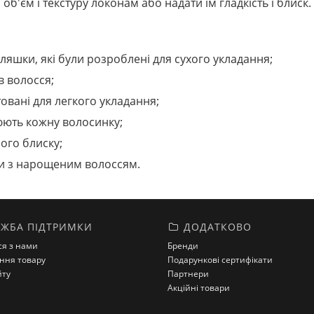
об'єм і текстуру локонам або надати їм гладкість і блиск.
ляшки, які були розроблені для сухого укладання;
в волосся;
товані для легкого укладання;
люють кожну волосинку;
ного блиску;
ти з нарощеним волоссям.
ЖБА ПІДТРИМКИ
ДОДАТКОВО
ся з нами
Бренди
ння товару
Подарункові сертифікати
йту
Партнери
Акційні товари