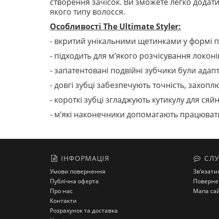
створення зачісок. Ви зможете легко додати 
якого типу волосся.
Особливості The Ultimate Styler:
- вкритий унікальними щетинками у формі п
- підходить для м’якого розчісування локоні
- запатентовані подвійні зубчики були адап
- довгі зубці забезпечують точність, захоп
- короткі зубці згладжують кутикулу для сяй
- м’які наконечники допомагають працюва
ІНФОРМАЦІЯ
СЛУ
Умови повернення
Зв’язати
Публічна оферта
Поверне
Про нас
Мапа са
Контакти
Розрахунок та доставка