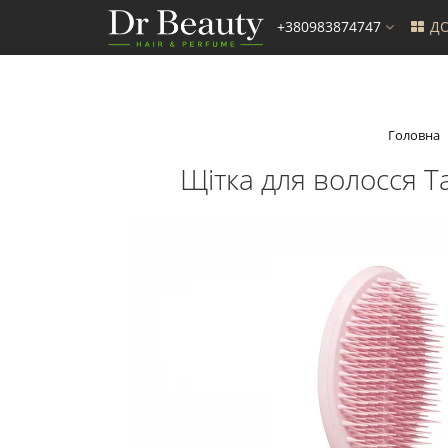
+380983874747
ДО
Головна
Щітка для волосся Tan