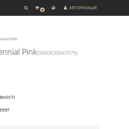
АВТОРИЗАЦІЯ
0
ennial Pink
ennial Pink
(5060630047979)
вності
zeer