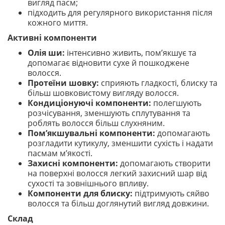
вигляд пасм;
підходить для регулярного використання після
кожного миття.
Активні компоненти
Олія ши:
інтенсивно живить, пом’якшує та
допомагає відновити сухе й пошкоджене
волосся.
Протеїни шовку:
сприяють гладкості, блиску та
більш шовковистому вигляду волосся.
Кондиціонуючі компоненти:
полегшують
розчісування, зменшують сплутування та
роблять волосся більш слухняним.
Пом’якшувальні компоненти:
допомагають
розгладити кутикулу, зменшити сухість і надати
пасмам м’якості.
Захисні компоненти:
допомагають створити
на поверхні волосся легкий захисний шар від
сухості та зовнішнього впливу.
Компоненти для блиску:
підтримують сяйво
волосся та більш доглянутий вигляд довжини.
Склад