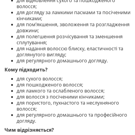
для відновлення сухого та пошкодженого
волосся;
для догляду за ламкими пасмами та посіченими
кінчиками;
для пом’якшення, зволоження та розгладження
довжини;
для полегшення розчісування та зменшення
сплутування;
для надання волоссю блиску, еластичності та
доглянутого вигляду;
для регулярного домашнього догляду.
Кому підходить?
для сухого волосся;
для пошкодженого волосся;
для ламкого та ослабленого волосся;
для волосся з посіченими кінчиками;
для пористого, пухнастого та неслухняного
волосся;
для регулярного домашнього та професійного
догляду.
Чим відрізняється?