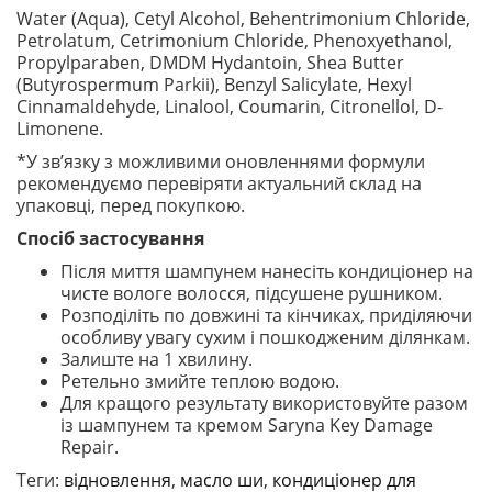
Water (Aqua), Cetyl Alcohol, Behentrimonium Chloride,
Petrolatum, Cetrimonium Chloride, Phenoxyethanol,
Propylparaben, DMDM Hydantoin, Shea Butter
(Butyrospermum Parkii), Benzyl Salicylate, Hexyl
Cinnamaldehyde, Linalool, Coumarin, Citronellol, D-
Limonene.
*У зв’язку з можливими оновленнями формули
рекомендуємо перевіряти актуальний склад на
упаковці, перед покупкою.
Спосіб застосування
Після миття шампунем нанесіть кондиціонер на
чисте вологе волосся, підсушене рушником.
Розподіліть по довжині та кінчиках, приділяючи
особливу увагу сухим і пошкодженим ділянкам.
Залиште на 1 хвилину.
Ретельно змийте теплою водою.
Для кращого результату використовуйте разом
із шампунем та кремом Saryna Key Damage
Repair.
Теги:
відновлення
,
масло ши
,
кондиціонер для