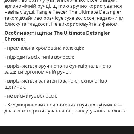
дбайливо розплутувати вологе волосся. Завдяки
ергономічній ручці, щіткою зручно користуватися
навіть у душі. Tangle Teezer The Ultimate Detangler
також дбайливо розчісує сухе волосся, надаючи їм
блиску та гладкості. Не використовуйте із феном.
Особливості щітки The Ultimate Detangler
Chrome:
- преміальна хромована колекція;
- підходить всіх типів волосся;
- вирізняється зручністю та функціональністю
завдяки ергономічній ручці;
- вирізняється запатентованою технологією
щетинок;
- не висмикує волосся;
- 325 дворівневих подовжених гнучких зубчиків —
для легкого розчісування та розплутування волосся.