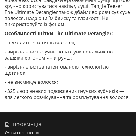
вологе волосся. Завдяки ергономічній ручці, щіткою
зручно користуватися навіть у душі. Tangle Teezer
The Ultimate Detangler також дбайливо розчісує сухе
волосся, надаючи їм блиску та гладкості. Не
використовуйте із феном.
Особливості щітки The Ultimate Detangler:
- підходить всіх типів волосся;
- вирізняється зручністю та функціональністю
завдяки ергономічній ручці;
- вирізняється запатентованою технологією
щетинок;
- не висмикує волосся;
- 325 дворівневих подовжених гнучких зубчиків —
для легкого розчісування та розплутування волосся.
ІНФОРМАЦІЯ
Умови повернення