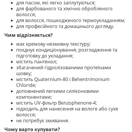
для пасом, які легко заплутуються;
для фарбованого та хімічно обробленого
волосся;
для волосся, пошкодженого термоукладанням;
для професійного та домашнього догляду.
Чим відрізняється?
має кремову незмивну текстуру;
поєднує кондиціонування, розгладження та
підготовку до укладання;
містить пантенол;
збагачений гідролізованими протеїнами
шовку;
містить Quaternium-80 і Behentrimonium
Chloride;
доповнений легкими силіконовими
компонентами;
містить UV-фільтр Benzophenone-4;
підходить для нанесення на вологе або сухе
волосся;
не потребує змивання.
Чому варто купувати?