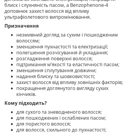
блиск і слухняність пасом, а Benzophenone-4
доповнює захист волосся від впливу
ультрафіолетового випромінювання.
Призначення
незмивний догляд за сухим і пошкодженим
волоссям;
зменшення пухнастості та електризації;
полегшення розчісування й укладання;
розгладження поверхні волосся;
підтримання м’якості та еластичності пасом;
зменшення сплутування довжини;
надання блиску та шовковистості;
захист волосся від впливу зовнішніх факторів;
покращення доглянутого вигляду сухих
кінчиків.
Кому підходить?
для сухого та зневодненого волосся;
для пошкоджених і ослаблених пасом;
для пористого волосся;
для волосся, схильного до пухнастості;