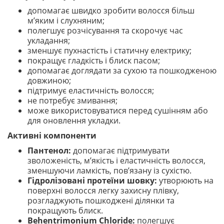
допомагає швидко зробити волосся більш
м’яким і слухняним;
полегшує розчісування та скорочує час
укладання;
зменшує пухнастість і статичну електрику;
покращує гладкість і блиск пасом;
допомагає доглядати за сухою та пошкодженою
довжиною;
підтримує еластичність волосся;
не потребує змивання;
може використовуватися перед сушінням або
для оновлення укладки.
Активні компоненти
Пантенол:
допомагає підтримувати
зволоженість, м’якість і еластичність волосся,
зменшуючи ламкість, пов’язану із сухістю.
Гідролізовані протеїни шовку:
утворюють на
поверхні волосся легку захисну плівку,
розгладжують пошкоджені ділянки та
покращують блиск.
Behentrimonium Chloride:
полегшує