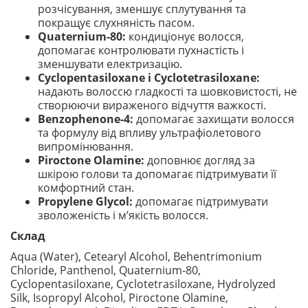
розчісування, зменшує сплутування та
покращує слухняність пасом.
Quaternium-80:
кондиціонує волосся,
допомагає контролювати пухнастість і
зменшувати електризацію.
Cyclopentasiloxane і Cyclotetrasiloxane:
надають волоссю гладкості та шовковистості, не
створюючи вираженого відчуття важкості.
Benzophenone-4:
допомагає захищати волосся
та формулу від впливу ультрафіолетового
випромінювання.
Piroctone Olamine:
доповнює догляд за
шкірою голови та допомагає підтримувати її
комфортний стан.
Propylene Glycol:
допомагає підтримувати
зволоженість і м’якість волосся.
Склад
Aqua (Water), Cetearyl Alcohol, Behentrimonium
Chloride, Panthenol, Quaternium-80,
Cyclopentasiloxane, Cyclotetrasiloxane, Hydrolyzed
Silk, Isopropyl Alcohol, Piroctone Olamine,