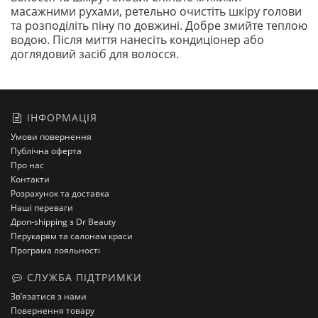
масажними рухами, ретельно очистіть шкіру голови
та розподіліть піну по довжині. Добре змийте теплою
водою. Після миття нанесіть кондиціонер або
доглядовий засіб для волосся.
ІНФОРМАЦІЯ
Умови повернення
Публічна оферта
Про нас
Контакти
Розрахунок та доставка
Наші переваги
Дроп-shipping з Dr Beauty
Перукарям та салонам краси
Програма лояльності
СЛУЖБА ПІДТРИМКИ
Зв’язатися з нами
Повернення товару