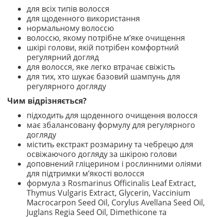
для всіх типів волосся
для щоденного використання
нормальному волоссю
волоссю, якому потрібне м’яке очищення
шкірі голови, якій потрібен комфортний
регулярний догляд
для волосся, яке легко втрачає свіжість
для тих, хто шукає базовий шампунь для
регулярного догляду
Чим відрізняється?
підходить для щоденного очищення волосся
має збалансовану формулу для регулярного
догляду
містить екстракт розмарину та чебрецю для
освіжаючого догляду за шкірою голови
доповнений гліцерином і рослинними оліями
для підтримки м’якості волосся
формула з Rosmarinus Officinalis Leaf Extract,
Thymus Vulgaris Extract, Glycerin, Vaccinium
Macrocarpon Seed Oil, Corylus Avellana Seed Oil,
Juglans Regia Seed Oil, Dimethicone та