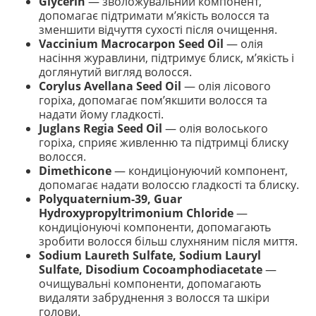
Glycerin
— зволожувальний компонент,
допомагає підтримати м’якість волосся та
зменшити відчуття сухості після очищення.
Vaccinium Macrocarpon Seed Oil
— олія
насіння журавлини, підтримує блиск, м’якість і
доглянутий вигляд волосся.
Corylus Avellana Seed Oil
— олія лісового
горіха, допомагає пом’якшити волосся та
надати йому гладкості.
Juglans Regia Seed Oil
— олія волоського
горіха, сприяє живленню та підтримці блиску
волосся.
Dimethicone
— кондиціонуючий компонент,
допомагає надати волоссю гладкості та блиску.
Polyquaternium-39, Guar
Hydroxypropyltrimonium Chloride
—
кондиціонуючі компоненти, допомагають
зробити волосся більш слухняним після миття.
Sodium Laureth Sulfate, Sodium Lauryl
Sulfate, Disodium Cocoamphodiacetate
—
очищувальні компоненти, допомагають
видаляти забруднення з волосся та шкіри
голови.