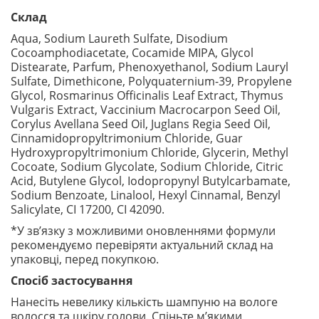
Склад
Aqua, Sodium Laureth Sulfate, Disodium
Cocoamphodiacetate, Cocamide MIPA, Glycol
Distearate, Parfum, Phenoxyethanol, Sodium Lauryl
Sulfate, Dimethicone, Polyquaternium-39, Propylene
Glycol, Rosmarinus Officinalis Leaf Extract, Thymus
Vulgaris Extract, Vaccinium Macrocarpon Seed Oil,
Corylus Avellana Seed Oil, Juglans Regia Seed Oil,
Cinnamidopropyltrimonium Chloride, Guar
Hydroxypropyltrimonium Chloride, Glycerin, Methyl
Cocoate, Sodium Glycolate, Sodium Chloride, Citric
Acid, Butylene Glycol, Iodopropynyl Butylcarbamate,
Sodium Benzoate, Linalool, Hexyl Cinnamal, Benzyl
Salicylate, CI 17200, CI 42090.
*У зв’язку з можливими оновленнями формули
рекомендуємо перевіряти актуальний склад на
упаковці, перед покупкою.
Спосіб застосування
Нанесіть невелику кількість шампуню на вологе
волосся та шкіру голови. Спіньте м’якими