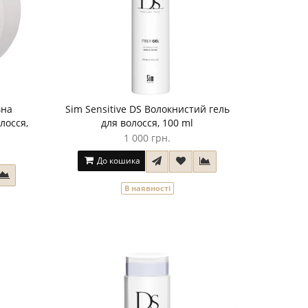
вна
Sim Sensitive DS Волокнистий гель
лосся,
для волосся, 100 ml
1 000 грн.
До кошика
В наявності