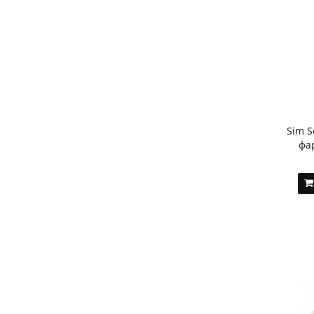
Sim S
фар