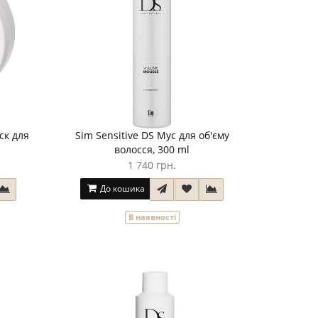
ск для
Sim Sensitive DS Мус для об'єму
волосся, 300 ml
1 740 грн.
До кошика
В наявності