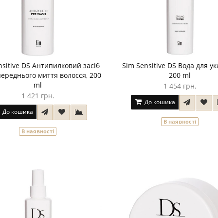
nsitive DS Антипилковий засіб
Sim Sensitive DS Вода для ук
ереднього миття волосся, 200
200 ml
ml
1 454 грн.
1 421 грн.
До кошика
До кошика
В наявності
В наявності