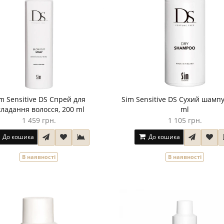
m Sensitive DS Спрей для
Sim Sensitive DS Сухий шампу
кладання волосся, 200 ml
ml
1 459 грн.
1 105 грн.
До кошика
До кошика
В наявності
В наявності