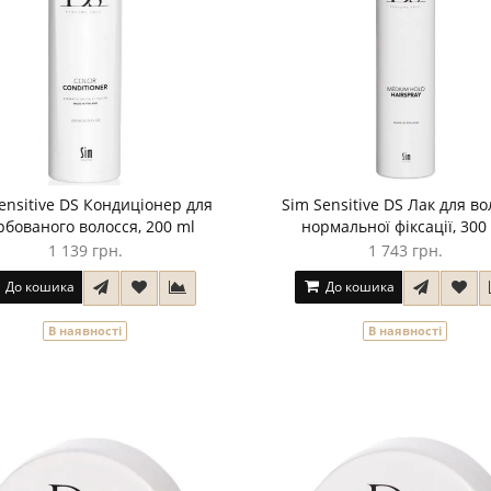
ensitive DS Кондиціонер для
Sim Sensitive DS Лак для во
бованого волосся, 200 ml
нормальної фіксації, 300
1 139 грн.
1 743 грн.
До кошика
До кошика
В наявності
В наявності