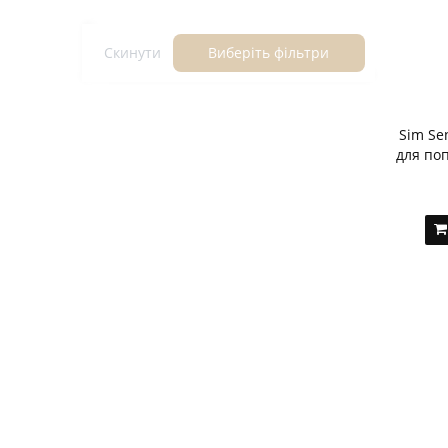
Скинути
Виберіть фільтри
Sim Se
для поп