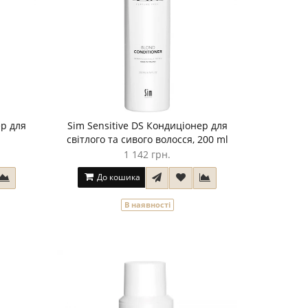
ер для
Sim Sensitive DS Кондиціонер для
світлого та сивого волосся, 200 ml
1 142 грн.
До кошика
В наявності