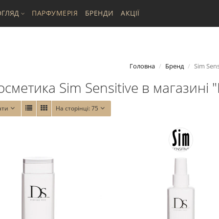
ГЛЯД
ПАРФУМЕРІЯ
БРЕНДИ
АКЦІЇ
Головна
Бренд
Sim Sens
осметика Sim Sensitive в магазині "
ати
На сторінці:
75