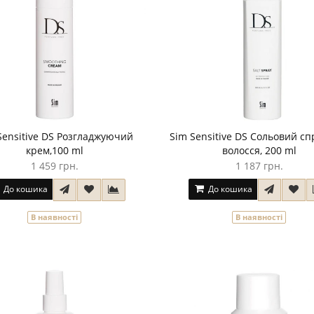
Sensitive DS Розгладжуючий
Sim Sensitive DS Сольовий сп
крем,100 ml
волосся, 200 ml
1 459 грн.
1 187 грн.
До кошика
До кошика
В наявності
В наявності