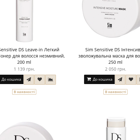
Sensitive DS Leave-in Легкий
Sim Sensitive DS Інтенси
іонер для волосся незмивний,
зволожувальна маска для во
200 ml
250 ml
1 139 грн.
2 050 грн.
До кошика
До кошика
В наявності
В наявності