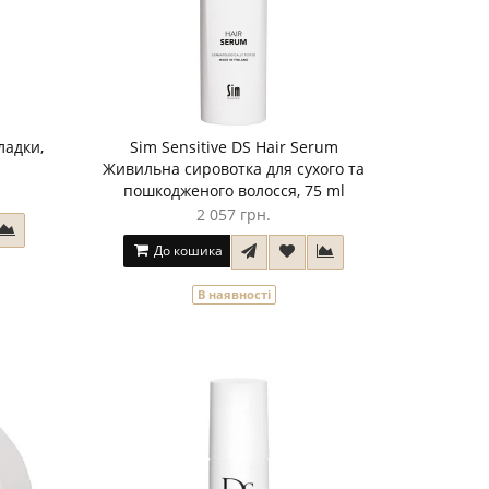
ладки,
Sim Sensitive DS Hair Serum
Живильна сировотка для сухого та
пошкодженого волосся, 75 ml
2 057 грн.
До кошика
В наявності