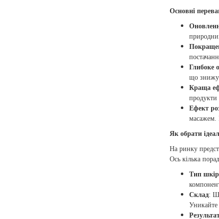
Основні переваг
Оновлен
природним
Покращен
постачанн
Глибоке 
що знижує
Краща еф
продукти
Ефект ро
масажем. 
Як обрати ідеа
На ринку предст
Ось кілька порад
Тип шкі
компонент
Склад
: Ш
Уникайте 
Результа