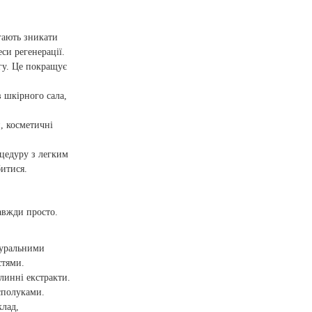
игають зникати
и регенерації.
ігу. Це покращує
 шкірного сала,
, косметичні
оцедуру з легким
битися.
завжди просто.
туральними
стями.
слинні екстракти.
сполуками.
клад,