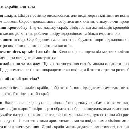
и скрабів для тіла
ня шкіри
. Шкіра постійно оновлюється, але іноді мертві клітини не вст
 шляхом. Скраби допомагають позбутися цих клітин, стимулюючи процес
ня кровообігу
. Під час масажу скрабу відбувається активізація кровооб
я кисню до клітин, роблячи шкіру здоровішою та більш еластичною.
очищення пор
. Скраб допомагає очистити забруднені пори від надлишків
 ризик виникнення запалень та висипів.
ективність кремів і лосьйонів
. Коли шкіра очищена від мертвих клітин
 легше та швидше всмоктуються.
зслаблення та масажу
. Під час застосування скрабу можна поєднати пр
Це допомагає не тільки покращити стан шкіри, а й зняти стрес та розсла
льний скраб для тіла?
авлено безліч видів скрабів, і обрати той, що підходитиме саме вам, не 
, як знайти ідеальний скраб:
ри
: Якщо ваша шкіра чутлива, віддавайте перевагу скрабам з м’якими на
ами. Для жирної шкіри варто обрати засоби з очищувальними властиво
укайте натуральні компоненти, такі як морська сіль, цукор, глина або ро
продуктів із синтетичними ароматизаторами та шкідливими хімічними 
ти після застосування
: Деякі скраби мають додаткові властивості, напри