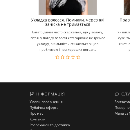
Укладка волосся. Помилки, через які
Прав
зачіска не тримається
Багато дівчат часто скаржаться, що у вологу,
Як вигл
вітряну погоду волосся категорично не тримає
сухе, т
укладку, а більшість, стикаються з цією
січеть
проблемою і при хороших погодн..
ІНФОРМАЦІЯ
СЛУ
Умови повернення
Зв’язати
Публічна оферта
Поверне
Про нас
Мапа са
Контакти
Розрахунок та доставка