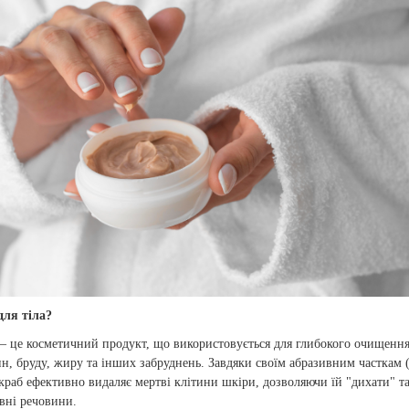
для тіла?
– це косметичний продукт, що використовується для глибокого очищення
ин, бруду, жиру та інших забруднень. Завдяки своїм абразивним часткам
краб ефективно видаляє мертві клітини шкіри, дозволяючи їй "дихати" т
вні речовини.