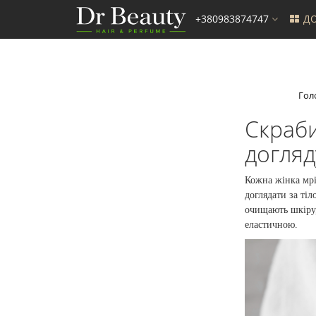
+380983874747
ДО
Гол
Скраби
догляд
Кожна жінка мрі
доглядати за тіл
очищають шкіру,
еластичною.