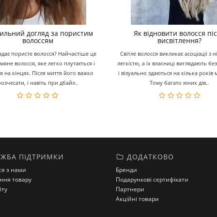
ильний догляд за пористим
Як відновити волосся пі
волоссям
висвітлення?
ядає пористе волосся? Найчастіше це
Світле волосся викликає асоціації з н
ьмяне волосся, яке легко плутається і
легкістю, а їх власниці виглядають б
ся на кінцях. Після миття його важко
і візуально здаються на кілька років
розчесати, і навіть при дбайл..
Тому багато юних дів..
ЖБА ПІДТРИМКИ
ДОДАТКОВО
ся з нами
Бренди
ння товару
Подарункові сертифікати
йту
Партнери
Акційні товари