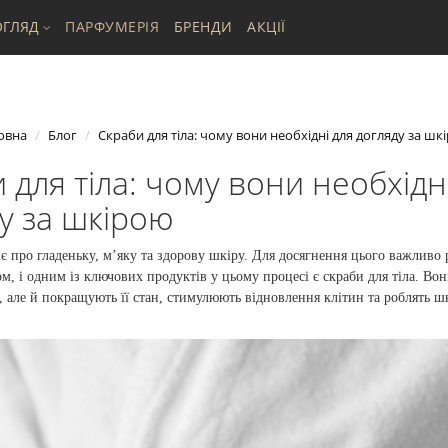
ГЛЯД
ПАРФУМЕРІЯ
БРЕНДИ
АКЦІЇ
овна
Блог
Скраби для тіла: чому вони необхідні для догляду за шк
 для тіла: чому вони необхідн
у за шкірою
є про гладеньку, м’яку та здорову шкіру. Для досягнення цього важливо 
ом, і одним із ключових продуктів у цьому процесі є скраби для тіла. Во
 але й покращують її стан, стимулюють відновлення клітин та роблять ш