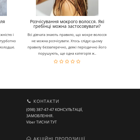
сля
Розчісування мокрого волосся. Які
гребінці можна застосовувати?
іжністю і
Всі дівчата знають правило, що мокре волосся
езтурботно
не можна розчісувати. Хтось слідує цьому
 молодше.
правилу беззаперечно, деякі періодично його
порушують, ще одна категорія ж..
КОНТАКТИ
(098) 387-47-47 КОНСУЛЬТАЦІЇ,
ЗАМОВЛЕННЯ.
Viber ТИСНИ ТУТ
АКЦІЙНІ ПРОПОЗИЦІЇ