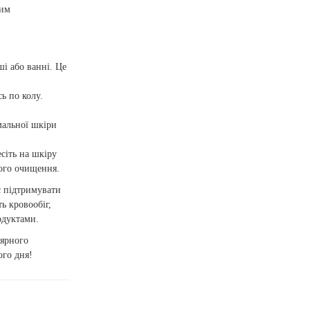
шим
ші або ванні. Це
ь по колу.
мальної шкіри
есіть на шкіру
ого очищення.
є підтримувати
ь кровообіг,
одуктами.
лярного
ого дня!