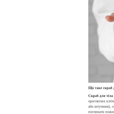
Що таке скраб 
Скраб для тіла
ороговілих кліт
або штучним), с
поглинати пожи