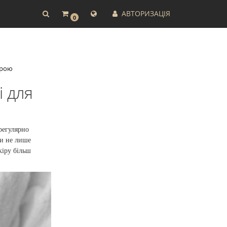
АВТОРИЗАЦІЯ
0
ірою
і для
регулярно
ни не лише
кіру більш