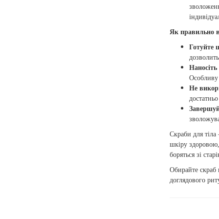
зволоженн
індивідуа
Як правильно в
Готуйте 
дозволить
Наносіть
Особливу 
Не викор
достатньо
Завершуй
зволожува
Скраби для тіла
шкіру здоровою,
боряться зі ста
Обирайте скраб 
доглядового риту