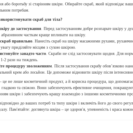
я або боротьбу зі старінням шкіри. Обирайте скраб, який відповідає ва
льним потребам.
икористовувати скраб для тіла?
шкіру до застосування
. Перед застосуванням добре розпарьте шкіру у ду
 абразивним часткам краще впливати на шкіру.
 скраб правильно
. Нанесіть скраб на шкіру масажними рухами, рухаючис
увагу приділяйте місцям з сухою шкірою.
истовуйте занадто часто
. Скраби не слід застосовувати щодня. Для нор
 1-2 рази на тиждень.
те процедуру зволоженням
. Після застосування скрабу обов’язково нан
льний крем або лосьйон. Це допоможе відновити шкіру після інтенсивн
 – це не лише косметичний продукт, а й корисна процедура, що допомага
 гладкою та свіжою. Вони забезпечують ефективне очищення, покращуют
рінням шкіри і забезпечують кращу взаємодію з іншими косметичними пр
відповідно до ваших потреб та типу шкіри і включіть його до свого регу
алу. Пам'ятайте: доглянута шкіра – це здоров'я, упевненість і краса кожн