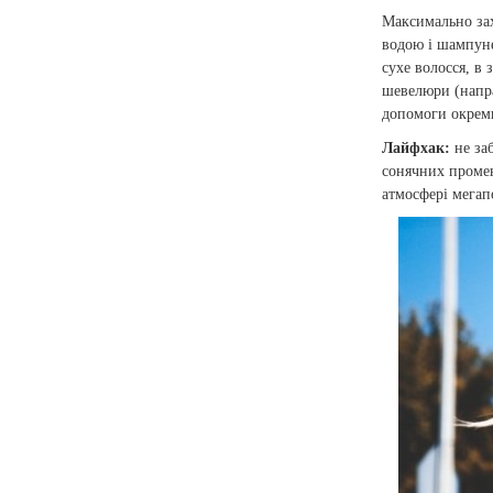
Максимально зах
водою і шампуне
сухе волосся, в 
шевелюри (напра
допомоги окреми
Лайфхак:
не за
сонячних промен
атмосфері мегап