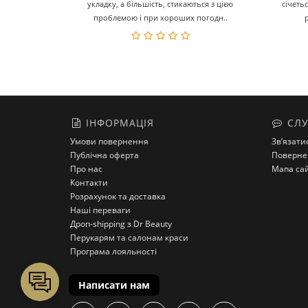
укладку, а більшість, стикаються з цією
січеть
проблемою і при хороших погодн..
ІНФОРМАЦІЯ
СЛУ
Умови повернення
Зв’язати
Публічна оферта
Поверне
Про нас
Мапа са
Контакти
Розрахунок та доставка
Наші переваги
Дроп-shipping з Dr Beauty
Перукарям та салонам краси
Програма лояльності