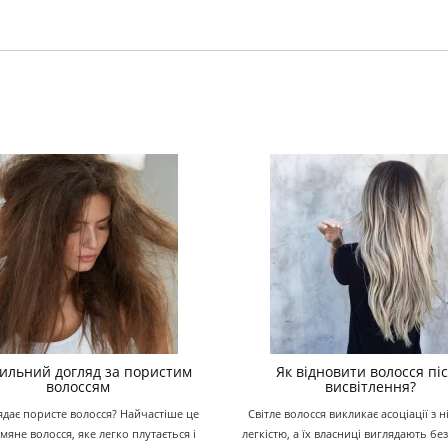
ильний догляд за пористим
Як відновити волосся пі
волоссям
висвітлення?
ядає пористе волосся? Найчастіше це
Світле волосся викликає асоціації з н
ьмяне волосся, яке легко плутається і
легкістю, а їх власниці виглядають б