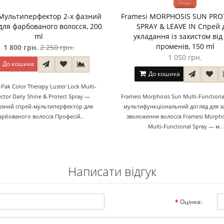
Мультиперфектор 2-х фазний
Framesi MORPHOSIS SUN PRO
для фарбованого волосся, 200
SPRAY & LEAVE IN Спрей 
ml
укладання із захистом від
променів, 150 ml
1 800 грн.
2 250 грн.
1 050 грн.
До кошика
До кошика
-Pak Color Therapy Luster Lock Multi-
ector Daily Shine & Protect Spray —
Framesi Morphosis Sun Multi-Function
азний спрей-мультиперфектор для
мультифункціональний догляд для за
арбованого волосся Професій..
зволоження волосся Framesi Morpho
Multi-Functional Spray — м..
Написати відгук
Оцінка: