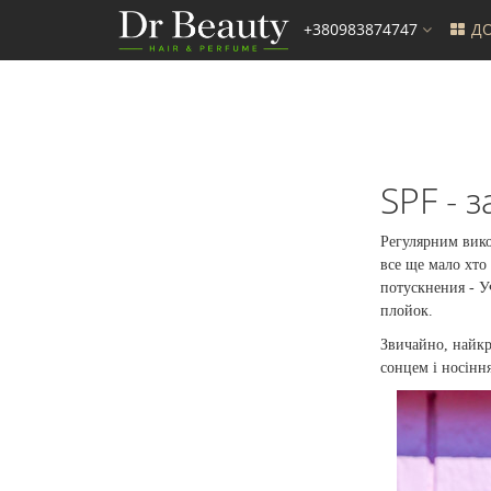
+380983874747
ДО
SPF - 
Регулярним вико
все ще мало хто
потускнения - У
плойок.
Звичайно, найкр
сонцем і носінн