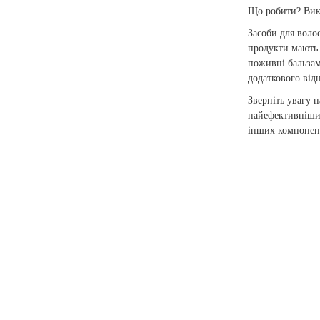
Що робити? Вико
Засоби для волос
продукти мають 
поживні бальзам
додаткового від
Зверніть увагу 
найефективніших
інших компонент