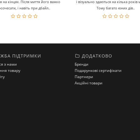
ся на кінцях. Після миття його важко
і візуально здаються на кілька років
розчесати, і навіть при дбайл..
Тому багато юних дів..
ЖБА ПІДТРИМКИ
ДОДАТКОВО
ся з нами
Бренди
ння товару
Подарункові сертифікати
йту
Партнери
Акційні товари