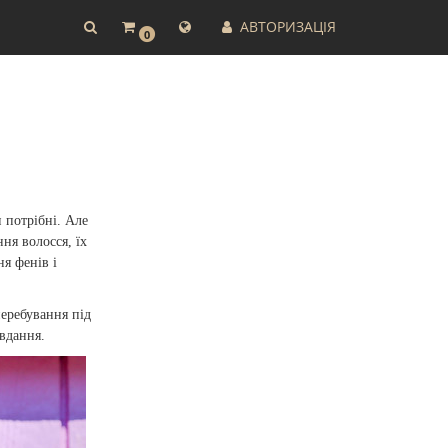
АВТОРИЗАЦІЯ
0
 потрібні. Але
ня волосся, їх
я фенів і
перебування під
авдання.