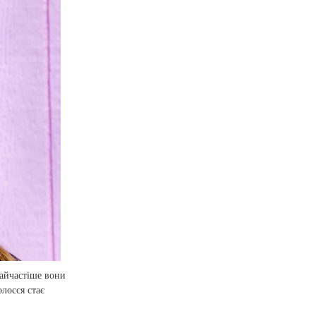
Найчастіше вони
олосся стає