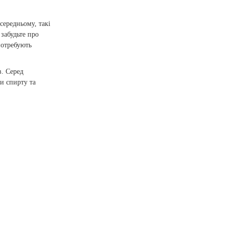
середньому, такі
 забудьте про
потребують
в. Серед
и спирту та