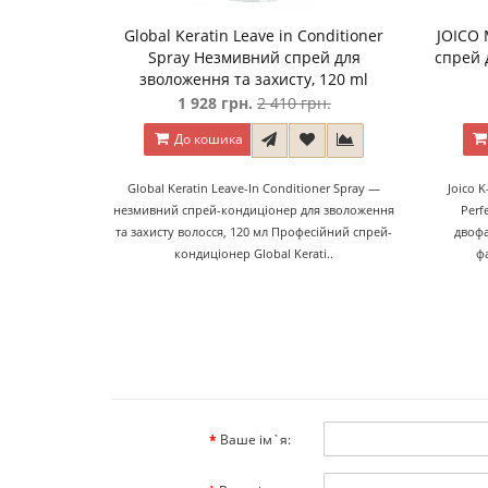
Global Keratin Leave in Conditioner
JOICO 
Spray Незмивний спрей для
спрей 
зволоження та захисту, 120 ml
1 928 грн.
2 410 грн.
До кошика
Global Keratin Leave-In Conditioner Spray —
Joico K
незмивний спрей-кондиціонер для зволоження
Perf
та захисту волосся, 120 мл Професійний спрей-
двоф
кондиціонер Global Kerati..
ф
Ваше ім`я: