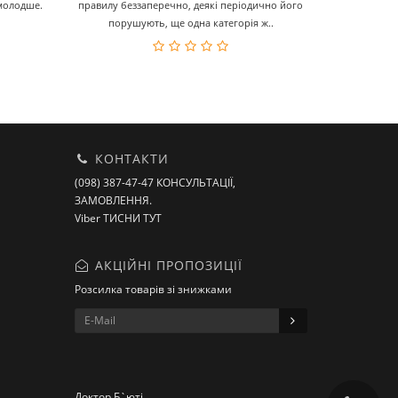
 молодше.
правилу беззаперечно, деякі періодично його
порушують, ще одна категорія ж..
КОНТАКТИ
(098) 387-47-47 КОНСУЛЬТАЦІЇ,
ЗАМОВЛЕННЯ.
Viber ТИСНИ ТУТ
АКЦІЙНІ ПРОПОЗИЦІЇ
Розсилка товарів зі знижками
Доктор Б`юті