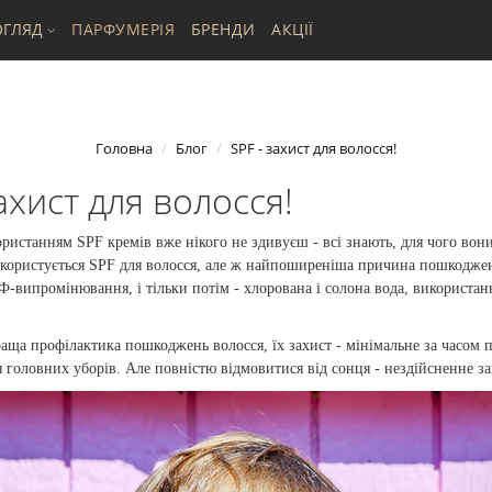
ГЛЯД
ПАРФУМЕРІЯ
БРЕНДИ
АКЦІЇ
Головна
Блог
SPF - захист для волосся!
захист для волосся!
ристанням SPF кремів вже нікого не здивуєш - всі знають, для чого вони
 користується SPF для волосся, але ж найпоширеніша причина пошкоджен
Ф-випромінювання, і тільки потім - хлорована і солона вода, використанн
аща профілактика пошкоджень волосся, їх захист - мінімальне за часом 
я головних уборів. Але повністю відмовитися від сонця - нездійсненне з