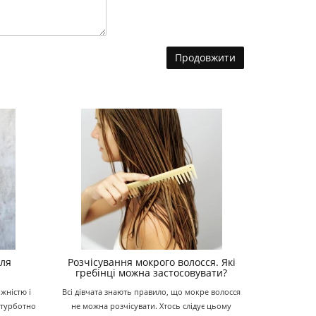
Продовжити
сля
Розчісування мокрого волосся. Які
гребінці можна застосовувати?
іжністю і
Всі дівчата знають правило, що мокре волосся
езтурботно
не можна розчісувати. Хтось слідує цьому