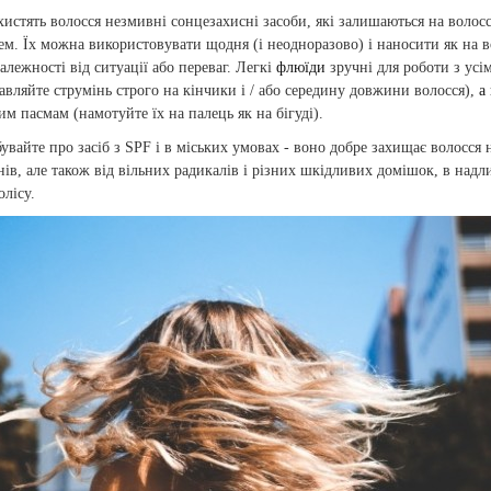
истять волосся незмивні сонцезахисні засоби, які залишаються на волосс
м. Їх можна використовувати щодня (і неодноразово) і наносити як на во
залежності від ситуації або переваг. Легкі
флюїди
зручні для роботи з усі
вляйте струмінь строго на кінчики і / або середину довжини волосся),
а
м пасмам (намотуйте їх на палець як на бігуді).
бувайте про засіб з SPF і в міських умовах - воно добре захищає волосся н
ів, але також від вільних радикалів і різних шкідливих домішок, в надл
олісу.