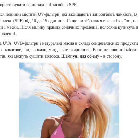
ристовувати сонцезахисні засоби з SPF!
ся повинні містити UV-фільтри, які захищають і запобігають ламкість. В 
індекс (SPF) від 10 до 15 одиниць. Якщо ви зібралися в жаркі країни, не
и і маски. Після впливу прямих сонячних променів, волосяна кутикула 
новленні.
на UVA, UVB-фільтри і натуральні масла в складі сонцезахисних продукті
: кокосове, ши, авокадо, мигдальне та арганове. Вони не повинні містит
ів, які можуть сушити волосся.
Шампуні для об'єму
- в сторону.