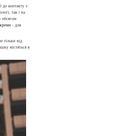
і до контакту з
логі, так і на
м обсягом
 креми
- для
е тільки від
ишку містяться в