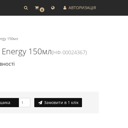
АВТОРИЗАЦІЯ
0
ergy 150мл
 Energy 150мл
(НФ-00024367)
вності
ошика
Замовити в 1 клік