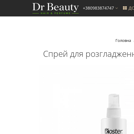
+380983874747
ДО
Головна
Спрей для розгладженн