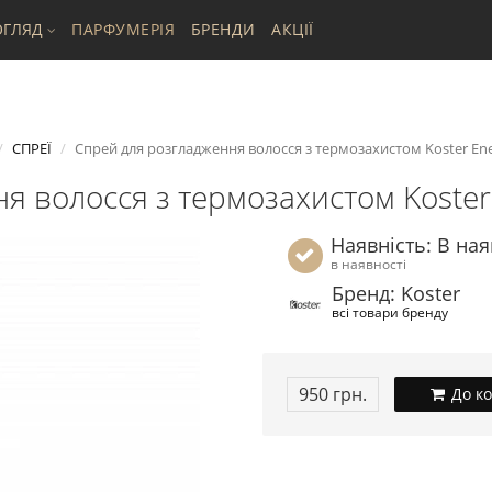
ГЛЯД
ПАРФУМЕРІЯ
БРЕНДИ
АКЦІЇ
СПРЕЇ
Спрей для розгладження волосся з термозахистом Koster En
я волосся з термозахистом Koster
Наявність: В ная
в наявності
Бренд: Koster
всі товари бренду
950 грн.
До к